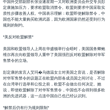
中国外交部副部长张业遂星期一又对欧洲委员会外交专员彭
VOA视频
欧洲
科教·文娱·体健
白宫要闻
转
定康施加压力，要求欧盟取消禁令。欧盟则要求中国采取实
到
VOA今日焦点
非洲
军事
国会报道
质性步骤改善人权。中国表示理解：欧盟即使解除禁令，中
检
国也不能大量购买欧洲武器，因为欧洲国家仍然还受到行为
中文广播
美洲
劳工
美中关系
索
规则的制约。
全球议题
环境
美国建国250周年
关注我们
*美反对欧盟解禁*
埃博拉疫情
美国之音专访
美国和欧盟领导人上周在华盛顿举行会晤时，美国国务卿鲍
维尔再次向欧盟领导人重申了美国强烈反对欧盟解除对华军
重要讲话与声明
售禁令的立场。
台海两岸关系
其他语言网站
彭定康的发言人艾玛�乌德温女士对美国之音说，是否解除
南中国海争端
对华军售禁令的议题正在欧盟内部各成员国之间讨论，不过
关注西藏
在台湾举行选举和公投之前，欧盟不会做出任何决定。她
说，即使欧盟解除了对华军售禁令，中国也不会得到很多欧
关注新疆
洲的先进武器，这一点连中国自己也已经认识到。
GEN Z 看美国
*解禁后仍有行为规则限制*