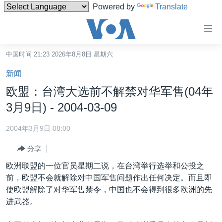
Powered by
Translate
无
障
碍
中国时间 21:23 2026年8月8日 星期六
主页
链
新闻
接
美国
欧盟：台湾大选前不解禁对华军售(04年
跳
中国
3月9日) - 2004-03-09
转
台湾
到
2004年3月9日 08:00
内
港澳
容
分享
国际
跳
欧洲联盟的一位官员星期二说，在台湾举行选举和公投之
转
分类新闻
最新国际新闻
前，欧盟不会就解除对中国军售问题作出任何决定。而且即
到
使欧盟解除了对华军售禁令，中国也不会得到很多欧洲的先
美中关系
印太
经济·金融·贸易
导
进武器。
航
热点专题
中东
人权·法律·宗教
跳