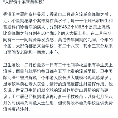
*大部份个案来自学校*
VOA视频
欧洲
科教·文娱·体健
白宫要闻
转
到
VOA今日焦点
非洲
军事
国会报道
香港卫生署的资料显示，香港自二月进入流感高峰期之后，
检
近几个星期感染个案维持在高水平，每一千个到私家医生和
中文广播
美洲
劳工
美中关系
索
普通科门诊看病的病人，分别有46.2个和6.5个是患上流感，
全球议题
环境
美国建国250周年
比高峰期之前分别有30个和3个病人大幅上升。在二月份期
关注我们
间有三十一间院舍爆发流感，高过去年同期的九间。今年的
埃博拉疫情
个案，大部份都是来自学校，有二十八宗，其余三宗分别来
美国之音专访
自两间安老院和一间幼儿中心。
重要讲话与声明
卫生署说，二月份最多一日有二十七间学校呈报有学生患上
台海两岸关系
其他语言网站
流感，而目前就平均每日都有五至七案的流感呈报。卫生署
顾问医生曾浩辉说，今年老人院舍没大规模出现流感爆发，
南中国海争端
显示较早前在老人院舍，进行的流感疫苗注射发挥作用。他
关注西藏
又说，世界卫生组织就全球的流感趋势定出最新的疫苗建
议，卫生署已经根据建议再订多一千枝疫苗，以备七月至八
关注新疆
月的时候再为高危人士注射，但现阶段不会为学校提供免费
GEN Z 看美国
流感疫苗注射。