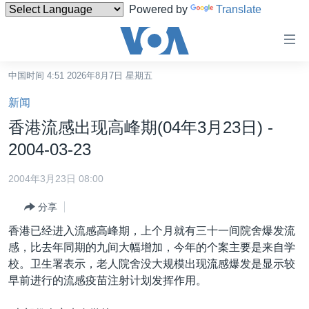
Powered by
Translate
无
障
碍
中国时间 4:51 2026年8月7日 星期五
主页
链
新闻
接
美国
香港流感出现高峰期(04年3月23日) -
跳
中国
2004-03-23
转
台湾
到
2004年3月23日 08:00
内
港澳
容
分享
国际
跳
香港已经进入流感高峰期，上个月就有三十一间院舍爆发流
转
分类新闻
最新国际新闻
感，比去年同期的九间大幅增加，今年的个案主要是来自学
到
校。卫生署表示，老人院舍没大规模出现流感爆发是显示较
美中关系
印太
经济·金融·贸易
导
早前进行的流感疫苗注射计划发挥作用。
航
热点专题
中东
人权·法律·宗教
跳