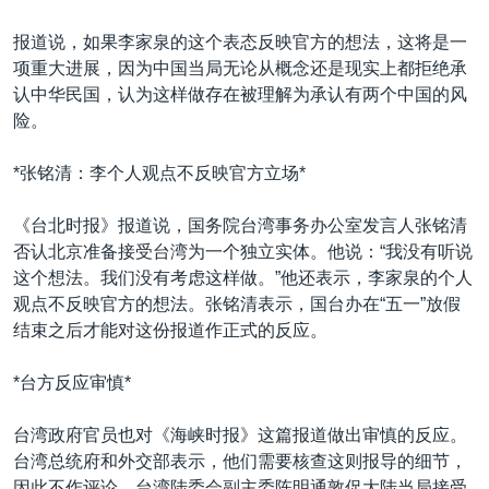
报道说，如果李家泉的这个表态反映官方的想法，这将是一
项重大进展，因为中国当局无论从概念还是现实上都拒绝承
认中华民国，认为这样做存在被理解为承认有两个中国的风
险。
*张铭清：李个人观点不反映官方立场*
《台北时报》报道说，国务院台湾事务办公室发言人张铭清
否认北京准备接受台湾为一个独立实体。他说：“我没有听说
这个想法。我们没有考虑这样做。”他还表示，李家泉的个人
观点不反映官方的想法。张铭清表示，国台办在“五一”放假
结束之后才能对这份报道作正式的反应。
*台方反应审慎*
台湾政府官员也对《海峡时报》这篇报道做出审慎的反应。
台湾总统府和外交部表示，他们需要核查这则报导的细节，
因此不作评论。台湾陆委会副主委陈明通敦促大陆当局接受