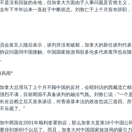
不是没有回旋的余地，但加拿大方面由于人事问题及官僚主义，
去年下半年以来一直处于中断状态。刘敦仁于上个月宣布辞职，
员会发言人随后表示，谈判并没有破裂，加拿大的新任谈判代表
协议问题同中国接触。中国国家旅游局驻多伦多代表黄萍也在随
。
游风雨*
加拿大总理马丁上个月不顾中国的反对，会晤到访的西藏流亡精
强烈不满，目前两国不具备谈判的融洽气氛。刘敦仁说：“一个
长在达赖之后又发表谈话，对香港基本法的政改也说三道四。所
不乐观了。”
加中两国在2001年顺利签署协议，那么加拿大是第16个中国公
要排到第60个以后了。而且，加拿大对中国国家旅游局的吸引