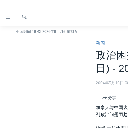
无
障
碍
检
中国时间 19:43 2026年8月7日 星期五
主页
索
链
新闻
美国
接
政治困
中国
跳
转
台湾
日) - 2
到
港澳
内
2004年5月16日 08
容
国际
跳
分类新闻
最新国际新闻
转
分享
到
美中关系
印太
经济·金融·贸易
加拿大与中国恢
导
列政治问题而趋
热点专题
中东
人权·法律·宗教
航
跳
VOA视频
欧洲
科教·文娱·体健
白宫要闻