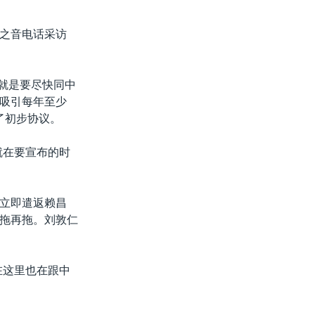
之音电话采访
务就是要尽快同中
吸引每年至少
了初步协议。
就在要宣布的时
立即遣返赖昌
拖再拖。刘敦仁
在这里也在跟中