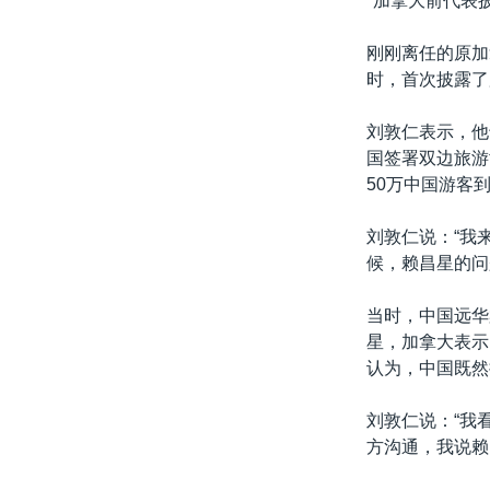
*加拿大前代表
转
VOA今日焦点
非洲
军事
国会报道
到
刚刚离任的原加
检
中文广播
美洲
劳工
美中关系
时，首次披露了
索
全球议题
环境
美国建国250周年
刘敦仁表示，他
埃博拉疫情
国签署双边旅游
50万中国游客
美国之音专访
重要讲话与声明
刘敦仁说：“我
候，赖昌星的问
台海两岸关系
南中国海争端
当时，中国远华
星，加拿大表示
关注西藏
认为，中国既然
关注新疆
刘敦仁说：“我
GEN Z 看美国
方沟通，我说赖