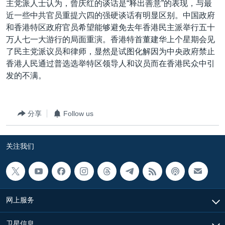
主党派人士认为，曾庆红的谈话是“释出善意”的表现，与最
VOA视频
欧洲
科教·文娱·体健
白宫要闻
转
近一些中共官员重提六四的强硬谈话有明显区别。中国政府
到
VOA今日焦点
非洲
军事
国会报道
和香港特区政府官员希望能够避免去年香港民主派举行五十
检
万人七一大游行的局面重演。香港特首董建华上个星期会见
中文广播
美洲
劳工
美中关系
索
了民主党派议员和律师，显然是试图化解因为中央政府禁止
全球议题
环境
美国建国250周年
香港人民通过普选选举特区领导人和议员而在香港民众中引
关注我们
发的不满。
埃博拉疫情
美国之音专访
重要讲话与声明
分享
Follow us
台海两岸关系
其他语言网站
关注我们
南中国海争端
关注西藏
关注新疆
网上服务
GEN Z 看美国
卫星信息