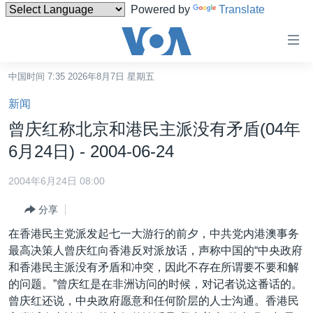
Powered by
Translate
无
障
碍
中国时间 7:35 2026年8月7日 星期五
主页
链
新闻
接
美国
曾庆红称北京和港民主派没有矛盾(04年
跳
中国
6月24日) - 2004-06-24
转
台湾
到
2004年6月24日 08:00
内
港澳
容
分享
国际
跳
在香港民主党派发起七一大游行的前夕，中共党内港澳事务
转
分类新闻
最新国际新闻
最高决策人曾庆红向香港反对派放话，声称中国的“中央政府
到
和香港民主派没有矛盾和冲突，因此不存在所谓要不要和解
美中关系
印太
经济·金融·贸易
导
的问题。”曾庆红是在非洲访问的时候，对记者说这番话的。
航
热点专题
中东
人权·法律·宗教
曾庆红还说，中央政府愿意和任何阶层的人士沟通。香港民
跳