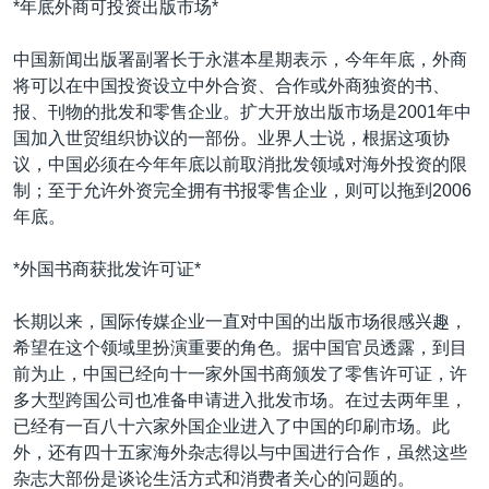
*年底外商可投资出版市场*
VOA视频
欧洲
科教·文娱·体健
白宫要闻
转
到
VOA今日焦点
非洲
军事
国会报道
中国新闻出版署副署长于永湛本星期表示，今年年底，外商
检
将可以在中国投资设立中外合资、合作或外商独资的书、
中文广播
美洲
劳工
美中关系
索
报、刊物的批发和零售企业。扩大开放出版市场是2001年中
全球议题
环境
美国建国250周年
国加入世贸组织协议的一部份。业界人士说，根据这项协
关注我们
议，中国必须在今年年底以前取消批发领域对海外投资的限
埃博拉疫情
制；至于允许外资完全拥有书报零售企业，则可以拖到2006
美国之音专访
年底。
重要讲话与声明
*外国书商获批发许可证*
台海两岸关系
其他语言网站
长期以来，国际传媒企业一直对中国的出版市场很感兴趣，
南中国海争端
希望在这个领域里扮演重要的角色。据中国官员透露，到目
关注西藏
前为止，中国已经向十一家外国书商颁发了零售许可证，许
多大型跨国公司也准备申请进入批发市场。在过去两年里，
关注新疆
已经有一百八十六家外国企业进入了中国的印刷市场。此
GEN Z 看美国
外，还有四十五家海外杂志得以与中国进行合作，虽然这些
杂志大部份是谈论生活方式和消费者关心的问题的。