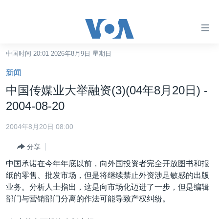
无
障
碍
中国时间 20:01 2026年8月9日 星期日
主页
链
新闻
接
美国
中国传媒业大举融资(3)(04年8月20日) -
跳
中国
2004-08-20
转
台湾
到
2004年8月20日 08:00
内
港澳
容
分享
国际
跳
中国承诺在今年年底以前，向外国投资者完全开放图书和报
转
分类新闻
最新国际新闻
纸的零售、批发市场，但是将继续禁止外资涉足敏感的出版
到
业务。分析人士指出，这是向市场化迈进了一步，但是编辑
美中关系
印太
经济·金融·贸易
导
部门与营销部门分离的作法可能导致产权纠纷。
航
热点专题
中东
人权·法律·宗教
跳