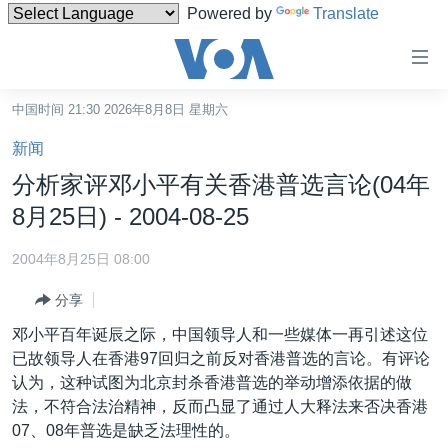
Powered by
Translate
无
障
碍
中国时间 21:30 2026年8月8日 星期六
主页
链
新闻
接
美国
分析家评邓小平有关香港普选言论(04年
跳
中国
8月25日) - 2004-08-25
转
台湾
到
2004年8月25日 08:00
内
港澳
容
分享
国际
跳
邓小平百年诞辰之际，中国领导人和一些媒体一再引述这位
转
分类新闻
最新国际新闻
已故领导人在香港97回归之前反对香港普选的言论。有评论
到
认为，这种试图为北京封杀香港普选的举动增添依据的做
美中关系
印太
经济·金融·贸易
导
法，不符合法治精神，反而凸显了通过人大释法来否决香港
航
热点专题
中东
人权·法律·宗教
07、08年普选是缺乏法理性的。
跳