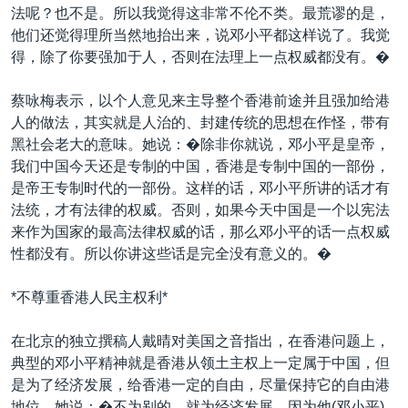
法呢？也不是。所以我觉得这非常不伦不类。最荒谬的是，
他们还觉得理所当然地抬出来，说邓小平都这样说了。我觉
得，除了你要强加于人，否则在法理上一点权威都没有。�
蔡咏梅表示，以个人意见来主导整个香港前途并且强加给港
人的做法，其实就是人治的、封建传统的思想在作怪，带有
黑社会老大的意味。她说：�除非你就说，邓小平是皇帝，
我们中国今天还是专制的中国，香港是专制中国的一部份，
是帝王专制时代的一部份。这样的话，邓小平所讲的话才有
法统，才有法律的权威。否则，如果今天中国是一个以宪法
来作为国家的最高法律权威的话，那么邓小平的话一点权威
性都没有。所以你讲这些话是完全没有意义的。�
*不尊重香港人民主权利*
在北京的独立撰稿人戴晴对美国之音指出，在香港问题上，
典型的邓小平精神就是香港从领土主权上一定属于中国，但
是为了经济发展，给香港一定的自由，尽量保持它的自由港
地位。她说：�不为别的，就为经济发展。因为他(邓小平)