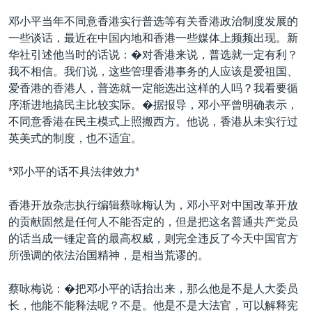
VOA视频
欧洲
科教·文娱·体健
白宫要闻
转
邓小平当年不同意香港实行普选等有关香港政治制度发展的
到
VOA今日焦点
非洲
军事
国会报道
一些谈话，最近在中国内地和香港一些媒体上频频出现。新
检
华社引述他当时的话说：�对香港来说，普选就一定有利？
中文广播
美洲
劳工
美中关系
索
我不相信。我们说，这些管理香港事务的人应该是爱祖国、
全球议题
环境
美国建国250周年
爱香港的香港人，普选就一定能选出这样的人吗？我看要循
关注我们
序渐进地搞民主比较实际。�据报导，邓小平曾明确表示，
埃博拉疫情
不同意香港在民主模式上照搬西方。他说，香港从未实行过
美国之音专访
英美式的制度，也不适宜。
重要讲话与声明
*邓小平的话不具法律效力*
台海两岸关系
其他语言网站
香港开放杂志执行编辑蔡咏梅认为，邓小平对中国改革开放
南中国海争端
的贡献固然是任何人不能否定的，但是把这名普通共产党员
关注西藏
的话当成一锤定音的最高权威，则完全违反了今天中国官方
所强调的依法治国精神，是相当荒谬的。
关注新疆
GEN Z 看美国
蔡咏梅说：�把邓小平的话抬出来，那么他是不是人大委员
长，他能不能释法呢？不是。他是不是大法官，可以解释宪