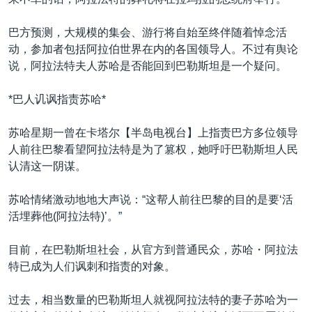
巴方预测，大规模的集会、游行将自始至终伴随着悼念活
动，参加者包括阿拉伯世界在内的各国领导人。不过有舆论
说，阿拉法特夫人苏哈是否能回到巴勒斯坦是一个疑问。
*巴人讥讽指责苏哈*
苏哈星期一曾在卡塔尔【半岛电视台】上指责巴方多位领导
人前往巴黎看望阿拉法特是为了篡权，她呼吁巴勒斯坦人民
认清这一阴谋。
苏哈情绪激动地地大声说：“这帮人前往巴黎的目的是要‘活
活埋葬他(阿拉法特)’。”
目前，在巴勒斯坦社会，从官方到普通民众，苏哈・阿拉法
特已成为人们讽刺和指责的对象。
过去，相当数量的巴勒斯坦人就视阿拉法特的妻子苏哈为一