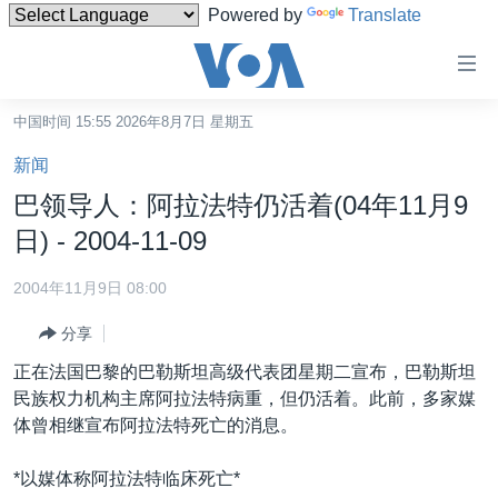
Powered by
Translate
无
障
碍
中国时间 15:55 2026年8月7日 星期五
主页
链
新闻
接
美国
巴领导人：阿拉法特仍活着(04年11月9
跳
中国
日) - 2004-11-09
转
台湾
到
2004年11月9日 08:00
内
港澳
容
分享
国际
跳
正在法国巴黎的巴勒斯坦高级代表团星期二宣布，巴勒斯坦
转
分类新闻
最新国际新闻
民族权力机构主席阿拉法特病重，但仍活着。此前，多家媒
到
体曾相继宣布阿拉法特死亡的消息。
美中关系
印太
经济·金融·贸易
导
航
热点专题
中东
人权·法律·宗教
*以媒体称阿拉法特临床死亡*
跳