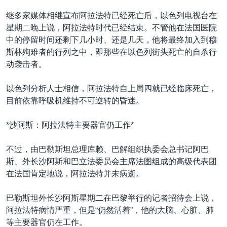
VOA视频
欧洲
科教·文娱·体健
白宫要闻
转
继多家媒体相继宣布阿拉法特已经死亡后，以色列电视台在
到
VOA今日焦点
非洲
军事
国会报道
星期二晚上说，阿拉法特时代已经结束。不管他在法国医院
检
中的停留时间还剩下几小时、还是几天，他将最终加入到穆
中文广播
美洲
劳工
美中关系
索
斯林殉难者的行列之中，即那些在以色列街头死亡的自杀行
全球议题
环境
美国建国250周年
动袭击者。
关注我们
埃博拉疫情
以色列分析人士相信，阿拉法特自上周四就已经临床死亡，
美国之音专访
目前依靠呼吸机维持不可逆转的昏迷。
重要讲话与声明
*沙阿斯：阿拉法特主要器官仍工作*
台海两岸关系
其他语言网站
不过，由巴勒斯坦总理库赖、巴解组织执委会总书记阿巴
南中国海争端
斯、外长沙阿斯和巴立法委员会主席法图组成的高级代表团
关注西藏
在法国肯定地说，阿拉法特并未病逝。
关注新疆
巴勒斯坦外长沙阿斯星期二在巴黎举行的记者招待会上说，
GEN Z 看美国
阿拉法特病情严重，但是“仍然活着”，他的大脑、心脏、肺
等主要器官仍在工作。