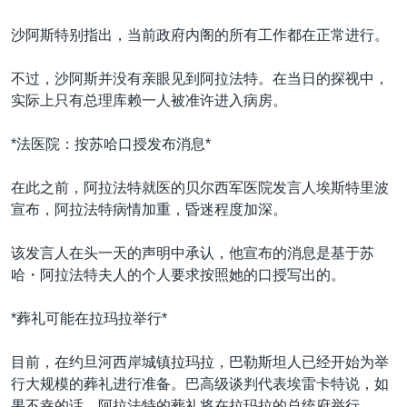
沙阿斯特别指出，当前政府内阁的所有工作都在正常进行。
不过，沙阿斯并没有亲眼见到阿拉法特。在当日的探视中，
实际上只有总理库赖一人被准许进入病房。
*法医院：按苏哈口授发布消息*
在此之前，阿拉法特就医的贝尔西军医院发言人埃斯特里波
宣布，阿拉法特病情加重，昏迷程度加深。
该发言人在头一天的声明中承认，他宣布的消息是基于苏
哈・阿拉法特夫人的个人要求按照她的口授写出的。
*葬礼可能在拉玛拉举行*
目前，在约旦河西岸城镇拉玛拉，巴勒斯坦人已经开始为举
行大规模的葬礼进行准备。巴高级谈判代表埃雷卡特说，如
果不幸的话，阿拉法特的葬礼将在拉玛拉的总统府举行。