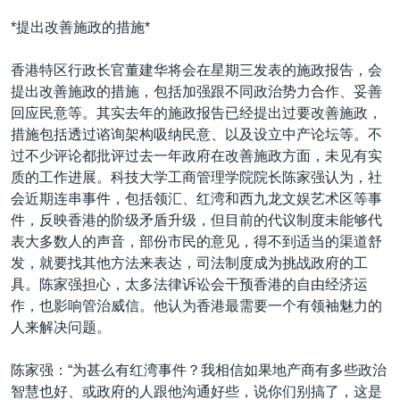
VOA视频
欧洲
科教·文娱·体健
白宫要闻
转
*提出改善施政的措施*
到
VOA今日焦点
非洲
军事
国会报道
检
香港特区行政长官董建华将会在星期三发表的施政报告，会
中文广播
美洲
劳工
美中关系
索
提出改善施政的措施，包括加强跟不同政治势力合作、妥善
全球议题
环境
美国建国250周年
回应民意等。其实去年的施政报告已经提出过要改善施政，
关注我们
措施包括透过谘询架构吸纳民意、以及设立中产论坛等。不
埃博拉疫情
过不少评论都批评过去一年政府在改善施政方面，未见有实
美国之音专访
质的工作进展。科技大学工商管理学院院长陈家强认为，社
会近期连串事件，包括领汇、红湾和西九龙文娱艺术区等事
重要讲话与声明
件，反映香港的阶级矛盾升级，但目前的代议制度未能够代
台海两岸关系
其他语言网站
表大多数人的声音，部份市民的意见，得不到适当的渠道舒
发，就要找其他方法来表达，司法制度成为挑战政府的工
南中国海争端
具。陈家强担心，太多法律诉讼会干预香港的自由经济运
关注西藏
作，也影响管治威信。他认为香港最需要一个有领袖魅力的
人来解决问题。
关注新疆
GEN Z 看美国
陈家强：“为甚么有红湾事件？我相信如果地产商有多些政治
智慧也好、或政府的人跟他沟通好些，说你们别搞了，这是