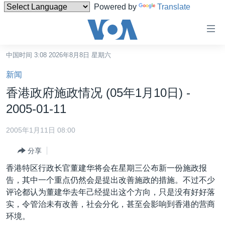
Powered by
Translate
无
障
碍
中国时间 3:08 2026年8月8日 星期六
主页
链
新闻
接
美国
香港政府施政情况 (05年1月10日) -
跳
中国
2005-01-11
转
台湾
到
2005年1月11日 08:00
内
港澳
容
分享
国际
跳
香港特区行政长官董建华将会在星期三公布新一份施政报
转
分类新闻
最新国际新闻
告，其中一个重点仍然会是提出改善施政的措施。不过不少
到
评论都认为董建华去年己经提出这个方向，只是没有好好落
美中关系
印太
经济·金融·贸易
导
实，令管治未有改善，社会分化，甚至会影响到香港的营商
航
热点专题
中东
人权·法律·宗教
环境。
跳