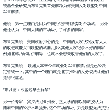
VOA视频
欧洲
科教·文娱·体健
白宫要闻
转
统基金会研究员布鲁克斯首先解释为何美国反对欧盟对中国
到
VOA今日焦点
非洲
军事
国会报道
军售解禁。
检
中文广播
美洲
劳工
美中关系
索
他说，第一点理由是因为中国拒绝声明放弃对台动武。 另外
全球议题
环境
美国建国250周年
他还认为，中国大陆的市场吸引了许多的国家。
关注我们
埃博拉疫情
布鲁克斯说，美国政府担心的是，中国的人权状况没有太大
美国之音专访
的改进就能买到欧盟的武器, 那么其他人权纪录不好的国家，
例如北韩, 缅甸, 伊朗等，也就不会想去改善他们的人权了。
重要讲话与声明
台海两岸关系
布鲁克斯说， 欧洲人本来今年就会对军售解禁, 但是已经决
其他语言网站
定暂缓一下, 其中的一个理由就是北京推出的反分裂法让他们
南中国海争端
觉得很尴尬。
关注西藏
*陈以德：欧盟迟早会解禁*
关注新疆
GEN Z 看美国
另一位专家、宾夕法尼亚州爱丁堡大学的陈以德教授认为，
随着中国的经济不断提升, 这个市场的吸引力是欧盟无法抗拒