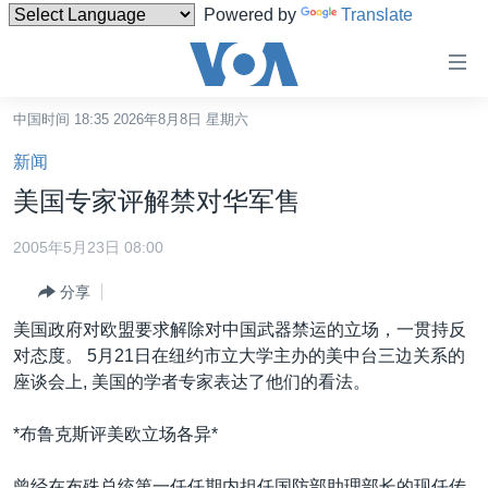
Powered by
Translate
无
障
碍
中国时间 18:35 2026年8月8日 星期六
主页
链
新闻
接
美国
美国专家评解禁对华军售
跳
中国
转
2005年5月23日 08:00
台湾
到
分享
内
港澳
容
美国政府对欧盟要求解除对中国武器禁运的立场，一贯持反
国际
跳
对态度。 5月21日在纽约市立大学主办的美中台三边关系的
转
分类新闻
最新国际新闻
座谈会上, 美国的学者专家表达了他们的看法。
到
美中关系
印太
经济·金融·贸易
导
*布鲁克斯评美欧立场各异*
航
热点专题
中东
人权·法律·宗教
跳
曾经在布殊总统第一任任期内担任国防部助理部长的现任传