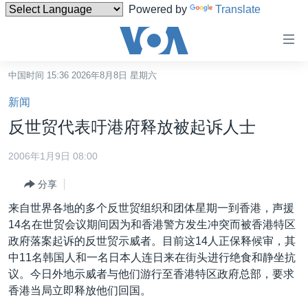
Powered by
Translate
无
障
碍
中国时间 15:36 2026年8月8日 星期六
主页
链
新闻
接
美国
反世贸代表吁港府释放被起诉人士
跳
中国
转
2006年1月9日 08:00
台湾
到
分享
内
港澳
容
来自世界各地的多个反世贸组织和团体星期一到香港，声援
国际
跳
14名在世贸会议期间因为和香港警方发生冲突而被香港特区
转
分类新闻
最新国际新闻
政府落案起诉的反世贸示威者。目前这14人正保释候审，其
到
中11名韩国人和一名日本人连日来在街头进行绝食和静坐抗
美中关系
印太
经济·金融·贸易
导
议。今日外地示威者与他们游行至香港特区政府总部，要求
航
热点专题
中东
人权·法律·宗教
香港当局立即释放他们回国。
跳