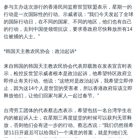
VOA视频
欧洲
科教·文娱·体健
白宫要闻
转
参与主办这次游行的香港民间监察世贸联盟表示，星期一的
到
VOA今日焦点
非洲
军事
国会报道
行动是一次国际性的行动。示威者说：“我们今天发起了全球
检
的国际行动日，在不同的国家、不同的地区，他们也有自己
中文广播
美洲
劳工
美中关系
索
的行动，去到中国使领馆抗议，要求香政府尽快释放所有14
全球议题
环境
美国建国250周年
位被捕的人士。”
关注我们
埃博拉疫情
*韩国天主教农民协会：政治起诉*
美国之音专访
来自韩国的韩国天主教农民协会代表郑载敦在发表宣言时表
重要讲话与声明
示，检控反世贸示威者根本是政治起诉，他希望特区政府立
台海两岸关系
即停止有关行动。他说：“这绝对是政治起诉，我希望立即停
其他语言网站
止，因为这14个人是世贸的受害者，所以香港政府应该立即
南中国海争端
释放他们，让他们回家与家人一起过春节。”
关注西藏
台湾劳工团体的代表蔡志杰表示，希望包括一名台湾学生在
关注新疆
内的被起诉人士，在星期三再度提堂的时候可以获判无罪释
GEN Z 看美国
放，否则他们会有进一步的行动。蔡志杰说：“我们仍然很希
望11日开庭后可以给我们一个满意的答案，就是判他们无