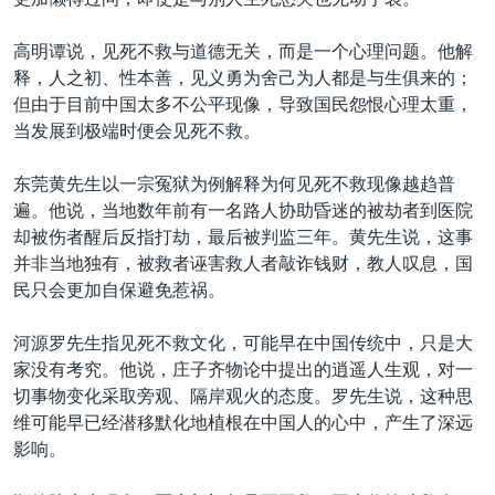
VOA视频
欧洲
科教·文娱·体健
白宫要闻
转
到
VOA今日焦点
非洲
军事
国会报道
高明谭说，见死不救与道德无关，而是一个心理问题。他解
检
释，人之初、性本善，见义勇为舍己为人都是与生俱来的；
中文广播
美洲
劳工
美中关系
索
但由于目前中国太多不公平现像，导致国民怨恨心理太重，
全球议题
环境
美国建国250周年
当发展到极端时便会见死不救。
关注我们
埃博拉疫情
东莞黄先生以一宗冤狱为例解释为何见死不救现像越趋普
美国之音专访
遍。他说，当地数年前有一名路人协助昏迷的被劫者到医院
却被伤者醒后反指打劫，最后被判监三年。黄先生说，这事
重要讲话与声明
并非当地独有，被救者诬害救人者敲诈钱财，教人叹息，国
台海两岸关系
民只会更加自保避免惹祸。
其他语言网站
南中国海争端
河源罗先生指见死不救文化，可能早在中国传统中，只是大
关注西藏
家没有考究。他说，庄子齐物论中提出的逍遥人生观，对一
切事物变化采取旁观、隔岸观火的态度。罗先生说，这种思
关注新疆
维可能早已经潜移默化地植根在中国人的心中，产生了深远
GEN Z 看美国
影响。