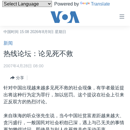
Powered by
Translate
无
障
碍
中国时间 15:08 2026年8月9日 星期日
主页
链
新闻
接
美国
热线论坛：论见死不救
跳
中国
转
2007年4月28日 08:00
台湾
到
分享
内
港澳
容
针对中国出现越来越多见死不救的社会现像，有学者最近提
国际
跳
出将这种行为定为罪行，加以惩罚。这个提议在社会上引来
转
分类新闻
最新国际新闻
正反双方的热烈讨论。
到
美中关系
印太
经济·金融·贸易
导
来自珠海的听众张先生说，当今中国社贫富差距越来越大、
航
热点专题
中东
人权·法律·宗教
贪污盛行，一般国民对社会积怨已深，遇上与己无关的事情
跳
更加懒得过问，即使是与别人生死悠关也无动于衷。