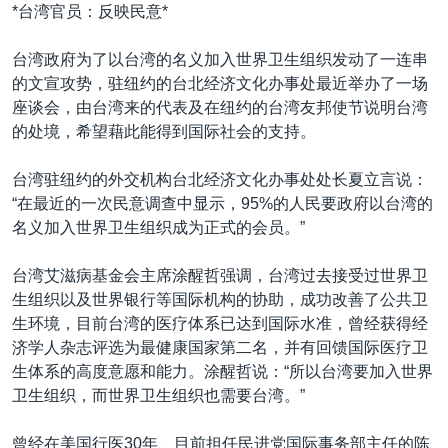
VOA视频
欧洲
科教·文娱·体健
白宫要闻
*台湾官员：反映民意*
转
到
VOA今日焦点
非洲
军事
国会报道
台湾政府为了以台湾的名义加入世界卫生组织发动了一连串
检
中文广播
美洲
劳工
美中关系
的文宣攻势，驻纽约的台北经济文化办事处最近举办了一场
索
座谈会，由台湾来的代表及在纽约的台湾友邦使节说明台湾
全球议题
环境
美国建国250周年
的处境，希望藉此能得到国际社会的支持。
关注我们
埃博拉疫情
台湾驻纽约的外交机构台北经济文化办事处处长夏立言说：
美国之音专访
“在最近的一次民意调查中显示，95%的人民要政府以台湾的
重要讲话与声明
名义加入世界卫生组织成为正式的会员。”
台海两岸关系
其他语言网站
台湾艾滋病基金会主席涂醒哲强调，台湾过去接受过世界卫
南中国海争端
生组织以及世界银行等国际机构的协助，成功改善了公共卫
生环境，目前台湾的医疗体系已达到国际水准，曾经获得经
关注西藏
济学人杂志评选为最健康国家第二名，并有回馈国际医疗卫
关注新疆
生体系的高度意愿和能力。涂醒哲说：“所以台湾要加入世界
卫生组织，而世界卫生组织也需要台湾。”
GEN Z 看美国
曾经在美国行医30年、目前担任民进党国际事务部主任的陈