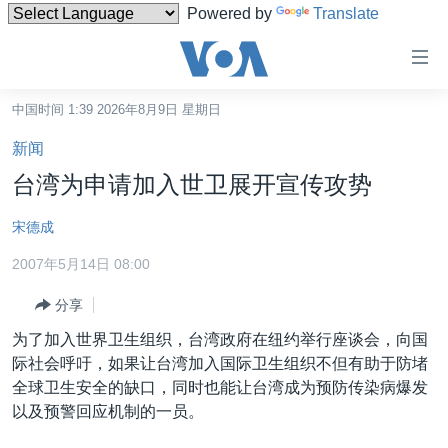
Powered by
Translate
无
障
碍
中国时间 1:39 2026年8月9日 星期日
主页
链
新闻
接
美国
台湾为申请加入世卫展开宣传攻势
跳
中国
转
宋德成
台湾
到
2007年5月14日 08:00
内
港澳
容
分享
国际
跳
为了加入世界卫生组织，台湾政府在纽约举行座谈会，向国
转
分类新闻
最新国际新闻
际社会呼吁，如果让台湾加入国际卫生组织不但有助于防堵
到
美中关系
印太
经济·金融·贸易
全球卫生安全的缺口，同时也能让台湾成为预防传染病爆发
导
以及预警回应机制的一员。
航
热点专题
中东
人权·法律·宗教
跳