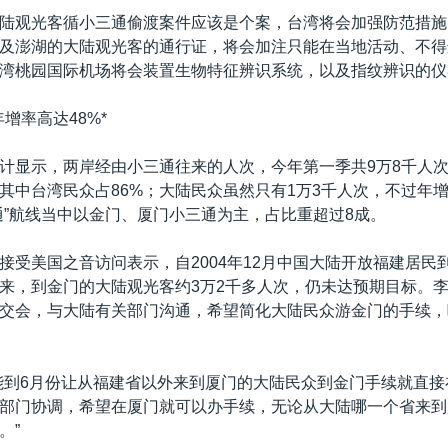
陆观光客循小三通偷渡案件应该是个案，台湾将会加强防范措施
及澎湖的大陆观光客的通行证，将会加注只能在当地活动、不得
湾桃园国际机场将会装置生物特征辨识系统，以及指纹辨识的仪
增率高达48%*
计显示，两岸经由小三通往来的人次，今年第一季共9万8千人
，其中台湾民众占86%；大陆民众虽然只有1万3千人次，不过年增
通”航线当中以金门、厦门小三通为主，占比重超过8成。
接受美国之音访问表示，自2004年12月中国大陆开放福建居民
来，到金门的大陆观光客约3万2千多人次，仍未达预期目标。
交会，与大陆有关部门沟通，希望简化大陆民众游金门的手续，
能到6月份让从福建省以外来到厦门的大陆民众到金门手续就直
部门协调，希望在厦门就可以办手续，无论从大陆哪一个省来到
。”