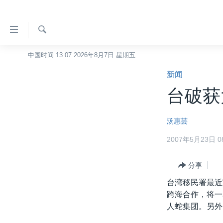
无
障
碍
检
中国时间 13:07 2026年8月7日 星期五
主页
索
链
新闻
美国
接
台破获
中国
跳
转
台湾
汤惠芸
到
港澳
内
2007年5月23日 08
容
国际
跳
分类新闻
分享
最新国际新闻
转
到
台湾移民署最近
美中关系
印太
经济·金融·贸易
导
跨海合作，将一
热点专题
中东
人权·法律·宗教
航
人蛇集团。另外
跳
VOA视频
欧洲
科教·文娱·体健
白宫要闻