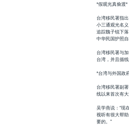
转
*假观光真偷渡*
VOA今日焦点
非洲
军事
国会报道
到
检
台湾移民署指出
中文广播
美洲
劳工
美中关系
索
小三通观光名义
全球议题
环境
美国建国250周年
追踪魏子锐下落
中华民国护照自
埃博拉疫情
美国之音专访
台湾移民署与加
台湾，并且循线
重要讲话与声明
台海两岸关系
*台湾与外国政
南中国海争端
台湾移民署副署
关注西藏
线以来首次有大
关注新疆
吴学燕说：“现
GEN Z 看美国
视听有很大帮助
要的。”