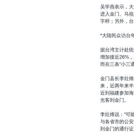
吴学燕表示，大
进入金门、马祖
字样；另外，台
*大陆民众访台年
据台湾主计处统
增加接近26%
而在三条“小三
金门县长李炷烽
来，近两年来半
近到福建参加海
光客到金门。
李炷烽说：“可
与各省市的公安
到金门的通行证