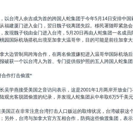
，以台湾人余吉成为首的跨国人蛇集团于今年5月14日安排中国
从福建厦门进入金门，翌日魏子锐离团失踪。移民署随即紧急会
，发现魏子锐由金门进入台湾，5月20日再由人蛇集团一名成员
桃园国际机场搭机出境至加拿大温哥华，目的可能是前往加拿大
拿大边管制局跨海合作，在两名偷渡嫌犯进入温哥华国际机场后
报破获一个以台湾人为首、专门提供假护照的五人跨国人蛇集团
府合作打击偷渡*
长吴学燕接受美国之音访问表示，这是2001年1月两岸开放金
陆观光客脱团偷渡的纪录，并发现人蛇集团从中牟取6万5千美
在美国正在非常注意台湾打击人口贩运的取缔状况，台湾破获这
；另外，台湾与加拿大官方互相合作，防捣这些偷渡集团，表示