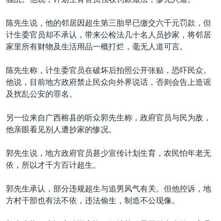
VOA视频
欧洲
科教·文娱·体健
白宫要闻
转
到
VOA今日焦点
非洲
军事
国会报道
陈先生说，他的邻居因超生第三胎早已缴交六千元罚款，但
检
计生委官员却不承认，带来公检法几十名人员抄家，将邻居
中文广播
美洲
劳工
美中关系
索
家里所有财物及生活用品一概打烂，毫无人道可言。
全球议题
环境
美国建国250周年
关注我们
陈先生称，计生委官员在破坏后拍照公开张贴，恐吓民众。
埃博拉疫情
他说，目前地方政府禁止民众向外界说话，否则会告上造谣
美国之音专访
及扰乱公安的罪名。
重要讲话与声明
另一位来自广西榕县的听众郭先生称，政府官员与民为敌，
台海两岸关系
他亲眼看见别人遭抄家的惨况。
其他语言网站
南中国海争端
郭先生说，地方政府官员甚少宣传计划生育，农民怕年老无
关注西藏
依，所以才千方百计超生。
关注新疆
郭先生承认，部分违规超生与追男风气有关。但他控诉，地
GEN Z 看美国
方村干部也有法不依，违法偷生，制造不公现像。