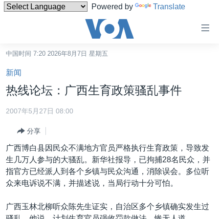
Powered by
Translate
无
障
碍
中国时间 7:20 2026年8月7日 星期五
主页
链
新闻
接
美国
热线论坛：广西生育政策骚乱事件
跳
中国
转
2007年5月27日 08:00
台湾
到
分享
内
港澳
容
广西博白县因民众不满地方官员严格执行生育政策，导致发
国际
跳
生几万人参与的大骚乱。新华社报导，已拘捕28名民众，并
转
分类新闻
最新国际新闻
指官方已经派人到各个乡镇与民众沟通，消除误会。多位听
到
众来电诉说不满，并描述说，当局行动十分可怕。
美中关系
印太
经济·金融·贸易
导
航
热点专题
中东
人权·法律·宗教
广西玉林北柳听众陈先生证实，自治区多个乡镇确实发生过
跳
骚乱。他说，计划生育官员强收罚款做法，惨无人道。