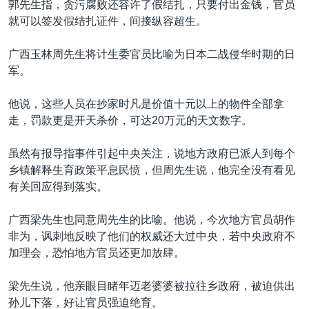
郭先生指，贪污腐败还容许了假结扎，只要付出金钱，官员
就可以签发假结扎证件，间接纵容超生。
广西玉林周先生将计生委官员比喻为日本二战侵华时期的日
军。
他说，这些人员在抄家时凡是价值十元以上的物件全部拿
走，罚款更是开天杀价，可达20万元的天文数字。
虽然有报导指事件引起中央关注，说地方政府已派人到每个
乡镇解释生育政策平息民愤，但周先生说，他完全没有看见
有关回应得到落实。
广西梁先生也同意周先生的比喻。他说，今次地方官员胡作
非为，讽刺地反映了他们的权威还大过中央，若中央政府不
加理会，恐怕地方官员还更加放肆。
梁先生说，他亲眼目睹年迈老婆婆被拉往乡政府，被迫供出
孙儿下落，好让官员强迫绝育。