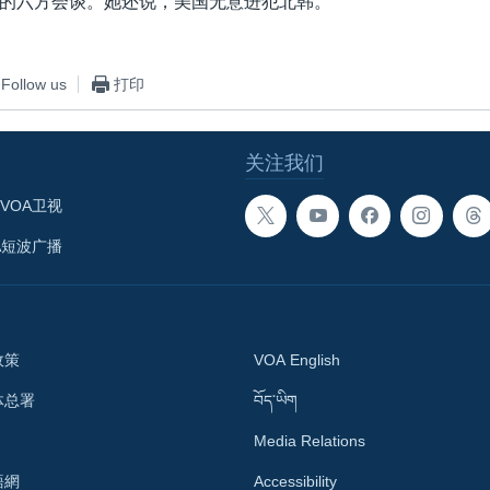
的六方会谈。她还说，美国无意进犯北韩。
Follow us
打印
关注我们
VOA卫视
A短波广播
政策
VOA English
体总署
བོད་ཡིག
Media Relations
語網
Accessibility