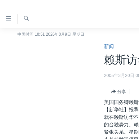
无
障
碍
检
中国时间 18:51 2026年8月9日 星期日
主页
索
链
新闻
美国
接
赖斯访
中国
跳
转
台湾
2005年3月20日 08
到
港澳
内
容
分享
国际
跳
美国国务卿赖斯
分类新闻
最新国际新闻
转
【新华社】报导
到
美中关系
印太
经济·金融·贸易
就在赖斯访华不
导
的台独势力。赖
热点专题
中东
人权·法律·宗教
航
紧张关系。星期
跳
VOA视频
欧洲
科教·文娱·体健
白宫要闻