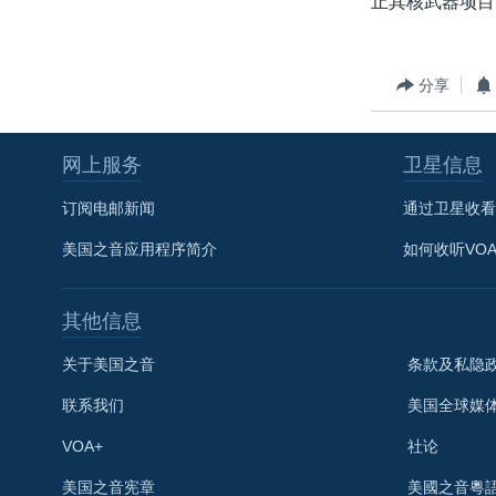
止其核武器项目
转
VOA今日焦点
非洲
军事
国会报道
到
检
中文广播
美洲
劳工
美中关系
分享
索
全球议题
环境
美国建国250周年
埃博拉疫情
网上服务
卫星信息
美国之音专访
订阅电邮新闻
通过卫星收看
重要讲话与声明
美国之音应用程序简介
如何收听VO
台海两岸关系
南中国海争端
其他信息
关注西藏
关于美国之音
条款及私隐
关注新疆
联系我们
美国全球媒
GEN Z 看美国
VOA+
社论
关注我们
美国之音宪章
美國之音粵