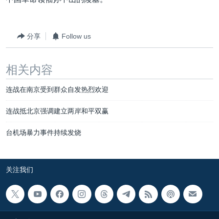
VOA视频
欧洲
科教·文娱·体健
白宫要闻
转
到
VOA今日焦点
非洲
军事
国会报道
检
分享
Follow us
中文广播
美洲
劳工
美中关系
索
全球议题
环境
美国建国250周年
关注我们
相关内容
埃博拉疫情
连战在南京受到群众自发热烈欢迎
美国之音专访
重要讲话与声明
连战抵北京强调建立两岸和平双赢
台海两岸关系
其他语言网站
台机场暴力事件持续发烧
南中国海争端
关注西藏
关注我们
关注新疆
GEN Z 看美国