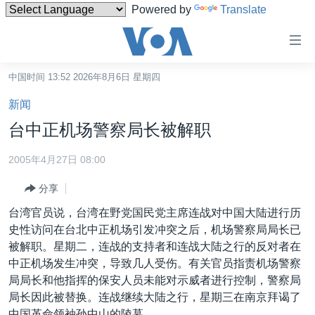
Powered by
Translate
无
障
碍
中国时间 13:52 2026年8月6日 星期四
主页
链
新闻
接
美国
台中正机场警察局长被解职
跳
中国
转
2005年4月27日 08:00
台湾
到
分享
内
港澳
容
台湾官员说，台湾在野党国民党主席连战对中国大陆进行历
国际
跳
史性访问在台北中正机场引发冲突之后，机场警察局局长已
转
分类新闻
最新国际新闻
被解职。星期二，连战的支持者和连战大陆之行的反对者在
到
中正机场发生冲突，导致几人受伤。有关官员指责机场警察
美中关系
印太
经济·金融·贸易
导
局局长和他指挥的保安人员未能对示威者进行控制，警察局
航
热点专题
中东
人权·法律·宗教
局长因此被替换。连战继续大陆之行，星期三在南京拜谒了
跳
中国革命领袖孙中山的陵墓。