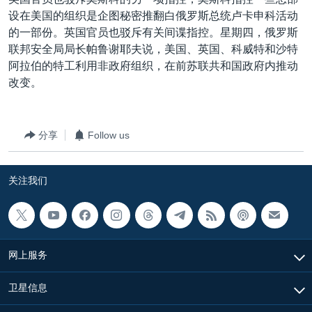
VOA视频
欧洲
科教·文娱·体健
白宫要闻
转
设在美国的组织是企图秘密推翻白俄罗斯总统卢卡申科活动
到
VOA今日焦点
非洲
军事
国会报道
的一部份。英国官员也驳斥有关间谍指控。星期四，俄罗斯
检
联邦安全局局长帕鲁谢耶夫说，美国、英国、科威特和沙特
中文广播
美洲
劳工
美中关系
索
阿拉伯的特工利用非政府组织，在前苏联共和国政府内推动
全球议题
环境
美国建国250周年
改变。
关注我们
埃博拉疫情
美国之音专访
分享
Follow us
重要讲话与声明
关注我们
台海两岸关系
其他语言网站
南中国海争端
关注西藏
网上服务
关注新疆
GEN Z 看美国
卫星信息