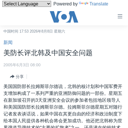
Powered by
Translate
无
障
碍
中国时间 17:53 2026年8月8日 星期六
主页
链
新闻
接
美国
美防长评北韩及中国安全问题
跳
中国
转
2005年6月3日 08:00
台湾
到
分享
内
港澳
容
美国国防部长拉姆斯菲尔德说，北韩的核计划和中国军费开
国际
跳
支增加构成了一系列严重的亚洲防御问题的一部份。星期五
转
分类新闻
最新国际新闻
在新加坡召开的3天亚洲安全会议的参加者包括地区领导人
到
和美国国防部长拉姆斯菲尔德。拉姆斯菲尔德星期五对随行
美中关系
印太
经济·金融·贸易
导
记者发表谈话说，如果中国在其更自由的经济和政治制度下
航
热点专题
中东
人权·法律·宗教
给本国人民提供各种机会将会更加成功。他还把北韩称为世
跳
界弹道导弹技术的“主要的扩散者”之一，还是潜在的核技术