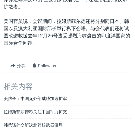
VOA视频
欧洲
科教·文娱·体健
白宫要闻
转
扩散者。
到
VOA今日焦点
非洲
军事
国会报道
检
美国官员说，会议期间，拉姆斯菲尔德还将分别同日本、韩
中文广播
美洲
劳工
美中关系
索
国以及澳大利亚国防部长举行私下会晤。与会代表们还将试
全球议题
环境
美国建国250周年
图改进救援去年12月26号遭受强烈海啸袭击的印度洋国家的
关注我们
国际合作问题。
埃博拉疫情
美国之音专访
分享
Follow us
重要讲话与声明
台海两岸关系
其他语言网站
相关内容
南中国海争端
美防长：中国无外部威胁加速扩军
关注西藏
关注新疆
拉姆斯菲尔德称关注中国军力扩充
GEN Z 看美国
韩承诺外交解决北韩核武器僵局