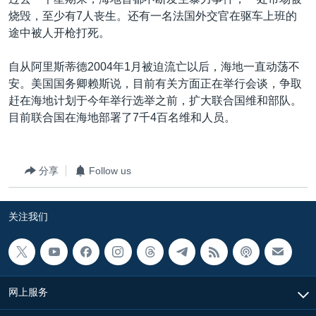
VOA视频
欧洲
科教·文娱·体健
白宫要闻
转
烧毁，至少有7人丧生。还有一名法国外交官在驱车上班的
到
VOA今日焦点
非洲
军事
国会报道
途中被人开枪打死。
检
中文广播
美洲
劳工
美中关系
索
自从阿里斯蒂德2004年1月被迫流亡以后，海地一直动荡不
全球议题
环境
美国建国250周年
安。美国国务卿赖斯说，目前有关方面正在举行会谈，争取
关注我们
赶在海地计划于今年举行选举之前，扩大联合国维和部队。
埃博拉疫情
目前联合国在海地部署了7千4百名维和人员。
美国之音专访
重要讲话与声明
分享
Follow us
台海两岸关系
其他语言网站
南中国海争端
关注我们
关注西藏
关注新疆
GEN Z 看美国
网上服务