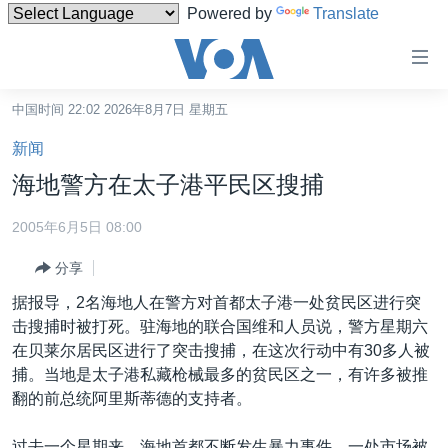
Powered by
Translate
无
障
碍
中国时间 22:02 2026年8月7日 星期五
主页
链
新闻
接
美国
海地警方在太子港平民区搜捕
跳
中国
转
2005年6月5日 08:00
台湾
到
分享
内
港澳
容
据报导，2名海地人在警方对首都太子港一处贫民区进行突
国际
跳
击搜捕时被打死。驻海地的联合国维和人员说，警方星期六
转
分类新闻
最新国际新闻
在贝莱尔居民区进行了突击搜捕，在这次行动中有30多人被
到
捕。当地是太子港私藏枪械最多的贫民区之一，有许多被推
美中关系
印太
经济·金融·贸易
导
翻的前总统阿里斯蒂德的支持者。
航
热点专题
中东
人权·法律·宗教
跳
过去一个星期来，海地首都不断发生暴力事件，一处市场被