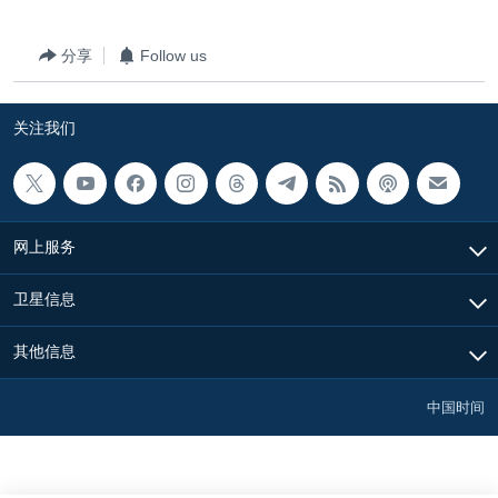
VOA视频
欧洲
科教·文娱·体健
白宫要闻
转
到
VOA今日焦点
非洲
军事
国会报道
分享
Follow us
检
中文广播
美洲
劳工
美中关系
索
关注我们
全球议题
环境
美国建国250周年
关注我们
埃博拉疫情
美国之音专访
网上服务
重要讲话与声明
台海两岸关系
其他语言网站
卫星信息
南中国海争端
其他信息
关注西藏
关注新疆
中国时间
GEN Z 看美国