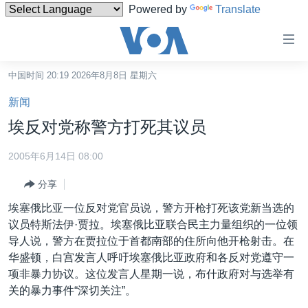
Powered by
Translate
无
障
碍
中国时间 20:19 2026年8月8日 星期六
主页
链
新闻
接
美国
埃反对党称警方打死其议员
跳
中国
转
2005年6月14日 08:00
台湾
到
分享
内
港澳
容
埃塞俄比亚一位反对党官员说，警方开枪打死该党新当选的
国际
跳
议员特斯法伊·贾拉。埃塞俄比亚联合民主力量组织的一位领
转
分类新闻
最新国际新闻
导人说，警方在贾拉位于首都南部的住所向他开枪射击。在
到
华盛顿，白宫发言人呼吁埃塞俄比亚政府和各反对党遵守一
美中关系
印太
经济·金融·贸易
导
项非暴力协议。这位发言人星期一说，布什政府对与选举有
航
热点专题
中东
人权·法律·宗教
关的暴力事件“深切关注”。
跳