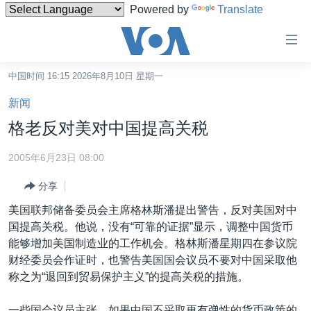
Powered by
Translate
无
障
碍
中国时间 16:15 2026年8月10日 星期一
主页
链
新闻
接
美国
格老反对美对中国提高关税
跳
中国
转
2005年6月23日 08:00
台湾
到
分享
内
港澳
容
美国联邦储备委员会主席格林斯潘提出警告，反对美国对中
国际
跳
国提高关税。他说，没有“可靠的证据”显示，调整中国货币
转
分类新闻
最新国际新闻
能够增加美国制造业的工作机会。格林斯潘星期四在参议院
到
财经委员会作证时，也警告美国国会议员不要对中国采取他
美中关系
印太
经济·金融·贸易
导
称之为“退回到贸易保护主义”的提高关税的措施。
航
热点专题
中东
人权·法律·宗教
跳
一些国会议员主张，如果中国不采取更有弹性的货币政策的