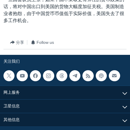
VOA视频
欧洲
科教·文娱·体健
白宫要闻
转
话，将对中国出口到美国的货物大幅度加征关税。美国制造
到
VOA今日焦点
非洲
军事
国会报道
业者抱怨，由于中国货币币值低于实际价值，美国失去了很
检
多工作机会。
中文广播
美洲
劳工
美中关系
索
全球议题
环境
美国建国250周年
关注我们
分享
Follow us
埃博拉疫情
美国之音专访
关注我们
重要讲话与声明
台海两岸关系
其他语言网站
南中国海争端
网上服务
关注西藏
卫星信息
关注新疆
GEN Z 看美国
其他信息