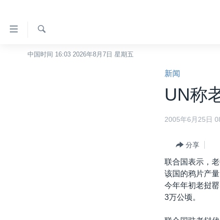
无
障
碍
检
中国时间 16:03 2026年8月7日 星期五
主页
索
链
新闻
美国
接
UN称
中国
跳
转
台湾
2005年6月25日 08
到
港澳
内
容
分享
国际
跳
联合国表示，老
分类新闻
最新国际新闻
转
该国的鸦片产量
到
美中关系
印太
经济·金融·贸易
今年年初老挝罂
导
3万公顷。
热点专题
中东
人权·法律·宗教
航
跳
VOA视频
欧洲
科教·文娱·体健
白宫要闻