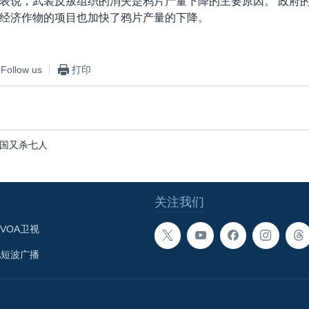
表说，武装反叛组织的消失是鸦片产量下降的主要原因。 政府
经济作物的项目也加快了鸦片产量的下降。
Follow us
打印
国又杀七人
关注我们
VOA卫视
A短波广播