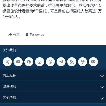
VOA视频
欧洲
科教·文娱·体健
白宫要闻
转
提出改善条件的要求的话，抗议将更加激化。厄瓜多尔的监
到
VOA今日焦点
非洲
军事
国会报道
狱设施设计容量为6千囚犯，可是目前在押囚犯人数高达1万
检
1千5百人。
中文广播
美洲
劳工
美中关系
索
全球议题
环境
美国建国250周年
关注我们
分享
Follow us
埃博拉疫情
美国之音专访
关注我们
重要讲话与声明
台海两岸关系
其他语言网站
南中国海争端
网上服务
关注西藏
卫星信息
关注新疆
GEN Z 看美国
其他信息