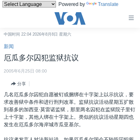
Powered by
Translate
无
障
碍
中国时间 22:04 2026年8月8日 星期六
主页
链
新闻
接
美国
厄瓜多尔囚犯监狱抗议
跳
中国
转
2005年6月25日 08:00
台湾
到
分享
内
港澳
容
几名厄瓜多尔囚犯自愿被钉或捆绑在十字架上以示抗议，要
国际
跳
求改善狱中条件和进行刑判改革。监狱抗议活动星期五扩散
转
分类新闻
最新国际新闻
到基多的加西亚·莫雷诺监狱，那里两名囚犯在监狱院子里钉
到
上十字架，其他人绑在十字架上。类似的抗议活动星期四也
美中关系
印太
经济·金融·贸易
导
发生在厄瓜多尔海岸城市瓜亚基尔。
航
热点专题
中东
人权·法律·宗教
跳
抗议者发言人对法新社说，如果厄瓜多尔国会不聆听囚犯所