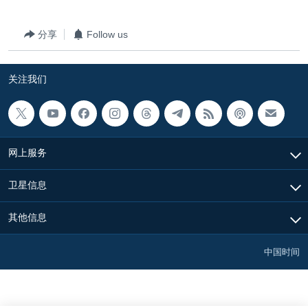
VOA视频
欧洲
科教·文娱·体健
白宫要闻
转
到
VOA今日焦点
非洲
军事
国会报道
分享
Follow us
检
中文广播
美洲
劳工
美中关系
索
关注我们
全球议题
环境
美国建国250周年
关注我们
埃博拉疫情
美国之音专访
网上服务
重要讲话与声明
台海两岸关系
其他语言网站
卫星信息
南中国海争端
其他信息
关注西藏
关注新疆
中国时间
GEN Z 看美国