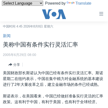
Powered by
Translate
无
障
碍
中国时间 4:45 2026年8月8日 星期六
主页
链
新闻
接
美国
美称中国有条件实行灵活汇率
跳
中国
转
2005年6月29日 08:00
台湾
到
分享
内
港澳
容
美国财政部长斯诺认为中国已经有条件实行灵活汇率。斯诺
国际
跳
星期二在纽约表示，中国在集中精力对金融系统的基本建设
转
分类新闻
最新国际新闻
进行了2年大量改革之后，建立金融市场的条件已经成熟。
到
美中关系
印太
经济·金融·贸易
导
斯诺表示，在美国看来，中国已经做好准备实行灵活的汇率
航
热点专题
中东
人权·法律·宗教
政策。这有利于中国，有利于美国，也有利于全球经济。
跳