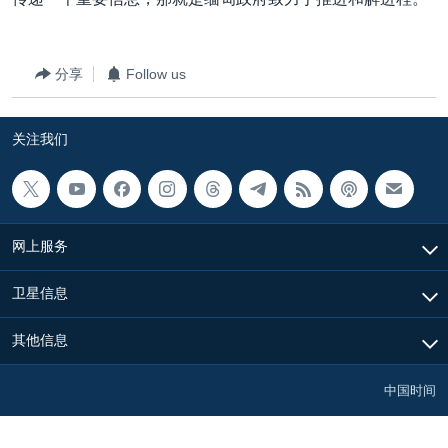
VOA视频
欧洲
科教·文娱·体健
白宫要闻
转
到
VOA今日焦点
非洲
军事
国会报道
检
分享
Follow us
中文广播
美洲
劳工
美中关系
索
全球议题
环境
美国建国250周年
关注我们
关注我们
埃博拉疫情
美国之音专访
重要讲话与声明
网上服务
台海两岸关系
其他语言网站
卫星信息
南中国海争端
关注西藏
其他信息
关注新疆
中国时间
GEN Z 看美国