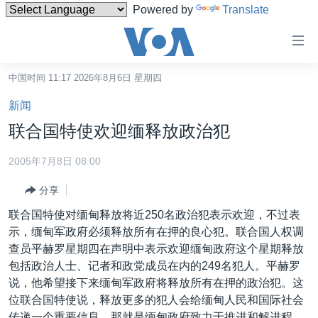
Powered by
Translate
无
障
碍
中国时间 11:17 2026年8月6日 星期四
主页
链
新闻
接
美国
联合国特使欢迎缅释放政治犯
跳
中国
转
2005年7月8日 08:00
台湾
到
分享
内
港澳
容
联合国特使对缅甸释放将近250名政治犯表示欢迎，不过表
国际
跳
示，缅甸军政府必须释放所有在押的良心犯。联合国人权调
转
分类新闻
最新国际新闻
查员平赫罗星期四在声明中表示欢迎缅甸政府这个星期释放
到
包括政治人士、记者和政党成员在内的249名犯人。平赫罗
美中关系
印太
经济·金融·贸易
导
说，他希望接下来缅甸军政府将释放所有在押的政治犯。这
航
热点专题
中东
人权·法律·宗教
位联合国特使说，释放更多的犯人会给缅甸人民和国际社会
跳
传递一个重要信息，那就是缅甸政府致力于推进和解进程。