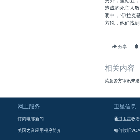
另外，星期五，
转
造成的死亡人数
VOA今日焦点
非洲
军事
国会报道
到
明中，“伊拉克
检
中文广播
美洲
劳工
美中关系
方说，他们找到
索
全球议题
环境
美国建国250周年
埃博拉疫情
分享
美国之音专访
重要讲话与声明
相关内容
台海两岸关系
英意警方审讯未遂
南中国海争端
关注西藏
网上服务
卫星信息
关注新疆
订阅电邮新闻
通过卫星收看
GEN Z 看美国
美国之音应用程序简介
如何收听VO