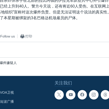
自杀炸弹杀手在北部的拉比阿镇的伊拉克军队征兵中心外引爆炸
已经上升到40人。警方今天说，还有将近60人受伤。在互联网
基地组织”宣称对这次爆炸负责。但是无法证明这个说法的真实性
了本星期被绑架的3名巴格达机场雇员的尸体。
Follow us
打印
爆炸嫌疑人
关注我们
VOA卫视
A短波广播