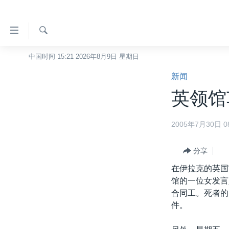
无
障
碍
检
中国时间 15:21 2026年8月9日 星期日
主页
索
链
新闻
美国
接
英领馆
中国
跳
转
台湾
2005年7月30日 08
到
港澳
内
容
分享
国际
跳
在伊拉克的英国
分类新闻
最新国际新闻
转
馆的一位女发言
到
美中关系
印太
经济·金融·贸易
合同工。死者的
导
件。
热点专题
中东
人权·法律·宗教
航
跳
VOA视频
欧洲
科教·文娱·体健
白宫要闻