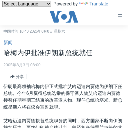
Powered by
Translate
无
障
碍
中国时间 18:43 2026年8月8日 星期六
主页
链
新闻
接
美国
哈梅内伊批准伊朗新总统就任
跳
中国
转
2005年8月3日 08:00
台湾
到
分享
内
港澳
容
伊朗最高领袖哈梅内伊正式批准艾哈迈迪内贾德为伊朗下任
国际
跳
总统。今年6月赢得总统选举的保守派人物艾哈迈迪内贾德
转
分类新闻
最新国际新闻
接替任期星期三结束的改革派人物、现任总统哈塔米。新总
到
统星期六将在议会宣誓就职。
美中关系
印太
经济·金融·贸易
导
航
热点专题
中东
人权·法律·宗教
艾哈迈迪内贾德接替总统职务的同时，西方国家不断向伊朗
跳
施加压力，要求伊朗放弃核计划。曾经担任德黑兰市长的艾