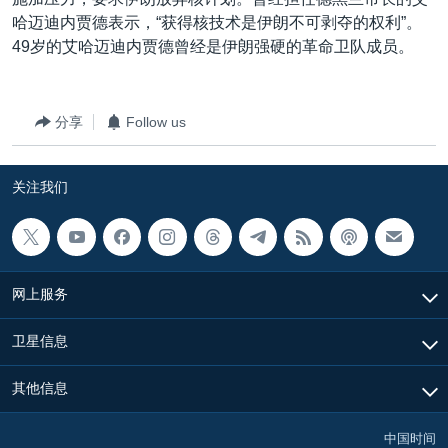
VOA视频
欧洲
科教·文娱·体健
白宫要闻
转
哈迈迪内贾德表示，“获得核技术是伊朗不可剥夺的权利”。
到
VOA今日焦点
非洲
军事
国会报道
49岁的艾哈迈迪内贾德曾经是伊朗强硬的革命卫队成员。
检
中文广播
美洲
劳工
美中关系
索
全球议题
环境
美国建国250周年
分享
Follow us
关注我们
埃博拉疫情
关注我们
美国之音专访
重要讲话与声明
台海两岸关系
其他语言网站
网上服务
南中国海争端
关注西藏
卫星信息
关注新疆
其他信息
GEN Z 看美国
中国时间