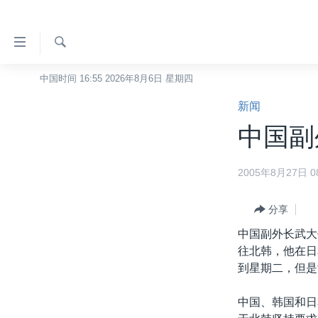
无
障
碍
检
中国时间 16:55 2026年8月6日 星期四
主页
索
链
新闻
美国
接
中国副
中国
跳
转
台湾
2005年8月27日 08
到
港澳
内
容
分享
国际
跳
中国副外长武大
分类新闻
最新国际新闻
转
往北韩，他在日
到
美中关系
印太
经济·金融·贸易
到星期二，但是
导
热点专题
中东
人权·法律·宗教
航
中国、韩国和日
跳
VOA视频
欧洲
科教·文娱·体健
白宫要闻