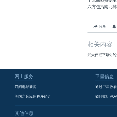
于北韩坚持要求
转
六方包括南北韩
VOA今日焦点
非洲
军事
国会报道
到
检
中文广播
美洲
劳工
美中关系
索
全球议题
环境
美国建国250周年
分享
埃博拉疫情
相关内容
美国之音专访
重要讲话与声明
武大伟抵平壤讨论
台海两岸关系
南中国海争端
网上服务
卫星信息
关注西藏
订阅电邮新闻
通过卫星收看
关注新疆
美国之音应用程序简介
如何收听VO
GEN Z 看美国
其他信息