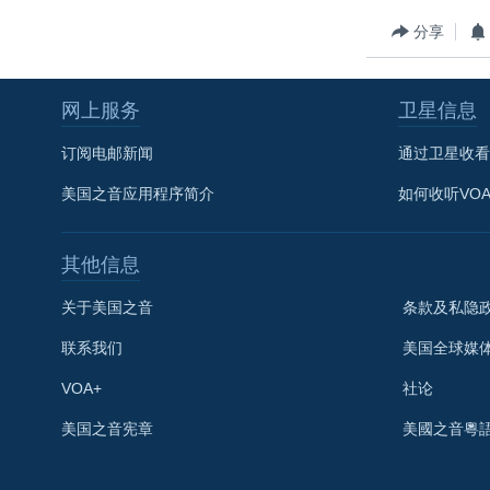
转
VOA今日焦点
非洲
军事
国会报道
分享
到
检
中文广播
美洲
劳工
美中关系
索
网上服务
卫星信息
全球议题
环境
美国建国250周年
埃博拉疫情
订阅电邮新闻
通过卫星收看
美国之音专访
美国之音应用程序简介
如何收听VO
重要讲话与声明
其他信息
台海两岸关系
南中国海争端
关于美国之音
条款及私隐
关注西藏
联系我们
美国全球媒
关注新疆
VOA+
社论
GEN Z 看美国
美国之音宪章
美國之音粵
关注我们