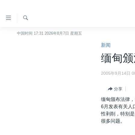
无
障
碍
检
中国时间 17:31 2026年8月7日 星期五
主页
索
链
新闻
美国
接
缅甸颁
中国
跳
转
台湾
2005年9月14日 08
到
港澳
内
容
分享
国际
跳
缅甸颁布法律，
分类新闻
最新国际新闻
转
6月发表有关人
到
美中关系
印太
经济·金融·贸易
性剥削，特别是
导
很多问题。
热点专题
中东
人权·法律·宗教
航
跳
VOA视频
欧洲
科教·文娱·体健
白宫要闻