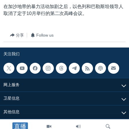
VOA视频
欧洲
科教·文娱·体健
白宫要闻
转
在加沙地带的暴力活动加剧之后，以色列和巴勒斯坦领导人
到
VOA今日焦点
非洲
军事
国会报道
取消了定于10月举行的第二次高峰会议。
检
中文广播
美洲
劳工
美中关系
索
全球议题
环境
美国建国250周年
分享
Follow us
关注我们
埃博拉疫情
关注我们
美国之音专访
重要讲话与声明
台海两岸关系
其他语言网站
网上服务
南中国海争端
关注西藏
卫星信息
关注新疆
其他信息
GEN Z 看美国
直播
中国时间