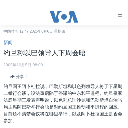
无
障
碍
中国时间 12:47 2026年8月6日 星期四
主页
链
新闻
接
美国
约旦称以巴领导人下周会晤
跳
中国
转
2005年10月5日 08:00
台湾
到
分享
内
港澳
容
约旦国王阿卜杜拉说，巴勒斯坦和以色列领导人将于下星期
国际
跳
二举行会谈，设法重启陷于停滞的中东和平进程。约旦皇家
转
分类新闻
最新国际新闻
法庭星期三发表声明说，以色列总理沙龙和巴勒斯坦自治当
到
局主席阿巴斯举行会晤是对约旦国王推动和平进程的回应。
美中关系
印太
经济·金融·贸易
导
目前还不清楚会议将在哪里举行，以及阿卜杜拉国王是否会
航
热点专题
中东
人权·法律·宗教
参加。
跳