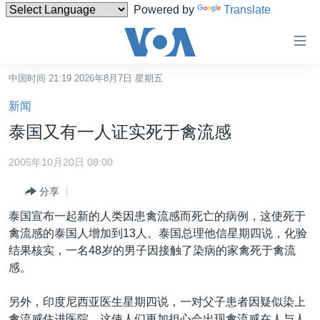
Powered by
Translate
无
障
碍
中国时间 21:19 2026年8月7日 星期五
主页
链
新闻
接
美国
泰国又有一人证实死于禽流感
跳
中国
转
2005年10月20日 08:00
台湾
到
分享
内
港澳
容
泰国宣布一起新的人类因患禽流感而死亡的病例，这使死于
国际
跳
禽流感的泰国人增加到13人。泰国总理他信星期四说，化验
转
分类新闻
最新国际新闻
结果核实，一名48岁的男子因接触了染病的家禽死于禽流
到
感。
美中关系
印太
经济·金融·贸易
导
航
热点专题
中东
人权·法律·宗教
另外，印度尼西亚医生星期四说，一对父子患者因疑似染上
跳
禽流感住进医院，这使人们更加担心会出现禽流感在人与人