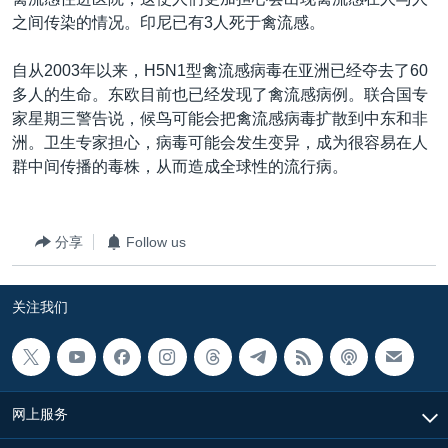
VOA视频
欧洲
科教·文娱·体健
白宫要闻
转
之间传染的情况。印尼已有3人死于禽流感。
到
VOA今日焦点
非洲
军事
国会报道
检
自从2003年以来，H5N1型禽流感病毒在亚洲已经夺去了60
中文广播
美洲
劳工
美中关系
索
多人的生命。东欧目前也已经发现了禽流感病例。联合国专
全球议题
环境
美国建国250周年
家星期三警告说，候鸟可能会把禽流感病毒扩散到中东和非
关注我们
洲。卫生专家担心，病毒可能会发生变异，成为很容易在人
埃博拉疫情
群中间传播的毒株，从而造成全球性的流行病。
美国之音专访
重要讲话与声明
分享
Follow us
台海两岸关系
其他语言网站
南中国海争端
关注我们
关注西藏
关注新疆
GEN Z 看美国
网上服务