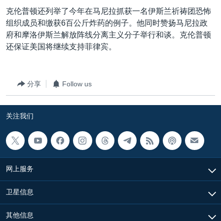
VOA视频
欧洲
科教·文娱·体健
白宫要闻
转
克伦普顿还列举了今年在马尼拉抓获一名伊斯兰祈祷团恐怖
到
VOA今日焦点
非洲
军事
国会报道
组织成员和缴获6百公斤炸药的例子。他同时赞扬马尼拉政
检
府和摩洛伊斯兰解放阵线分离主义分子举行和谈。克伦普顿
中文广播
美洲
劳工
美中关系
索
还保证美国将继续支持菲律宾。
全球议题
环境
美国建国250周年
关注我们
埃博拉疫情
分享
Follow us
美国之音专访
重要讲话与声明
关注我们
台海两岸关系
其他语言网站
南中国海争端
关注西藏
网上服务
关注新疆
卫星信息
GEN Z 看美国
其他信息