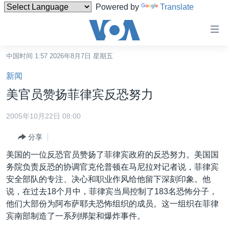
Powered by
Translate
无
障
碍
中国时间 1:57 2026年8月7日 星期五
主页
链
新闻
接
美国
美官员赞扬菲律宾反恐努力
跳
中国
转
2005年10月22日 08:00
台湾
到
分享
内
港澳
容
美国的一位反恐官员赞扬了菲律宾政府的反恐努力。美国国
国际
跳
务院负责反恐的协调官克伦普顿在马尼拉对记者说，菲律宾
转
分类新闻
最新国际新闻
安全部队的专注、决心和职业作风给他留下深刻印象。他
到
说，在过去18个月中，菲律宾当局控制了183名恐怖分子，
美中关系
印太
经济·金融·贸易
导
他们大部份为阿布萨耶夫恐怖组织的成员。这一组织在菲律
航
热点专题
中东
人权·法律·宗教
宾南部制造了一系列绑架和爆炸事件。
跳