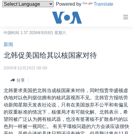
Powered by
Translate
无
障
碍
中国时间 1:37 2026年8月8日 星期六
主页
链
新闻
接
美国
北韩促美国给其以核国家对待
跳
中国
转
2005年10月24日 08:00
台湾
到
分享
内
港澳
容
北韩要求美国把北韩当成核国家来对待，同时指责华盛顿虚
国际
跳
伪地对以色列据信拥有的核武器视而不见。北韩官方报纸劳
转
分类新闻
最新国际新闻
动新闻星期天发表社论说，只有在美国放弃不公平和有偏见
到
的双重标准的情况下，核僵局才有可能化解。北韩表示，希
美中关系
印太
经济·金融·贸易
导
望同被广泛认为拥有核武器，也没有签署核不扩散条约的以
航
热点专题
中东
人权·法律·宗教
色列一样被一视同仁。 有关平壤核问题的六方会谈应该很快
跳
开始。虽然会谈的具体日期还没有确定，但是预计将在11月