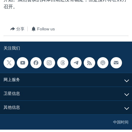
VOA视频
欧洲
科教·文娱·体健
白宫要闻
转
召开。
到
VOA今日焦点
非洲
军事
国会报道
检
中文广播
美洲
劳工
美中关系
索
分享
Follow us
全球议题
环境
美国建国250周年
关注我们
埃博拉疫情
关注我们
美国之音专访
重要讲话与声明
台海两岸关系
其他语言网站
网上服务
南中国海争端
卫星信息
关注西藏
其他信息
关注新疆
GEN Z 看美国
中国时间