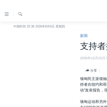
无
障
碍
检
中国时间 20:36 2026年8月6日 星期四
主页
索
链
新闻
美国
接
支持者
中国
跳
转
台湾
2005年10月25日 0
到
港澳
内
容
分享
国际
跳
缅甸民主派领袖
分类新闻
最新国际新闻
转
持者在纽约和荷
到
美中关系
印太
经济·金融·贸易
动”发表报告，
导
热点专题
中东
人权·法律·宗教
航
缅甸运动和另外
跳
VOA视频
欧洲
科教·文娱·体健
白宫要闻