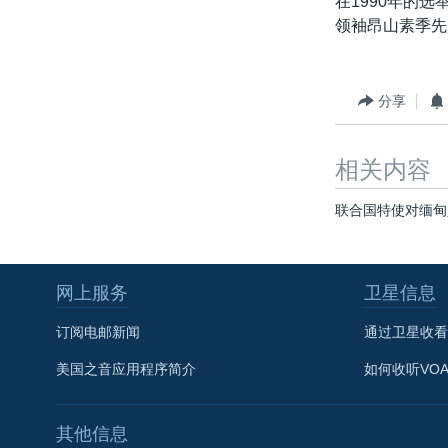
在1990年的
转
领袖昂山素季先
VOA今日焦点
非洲
军事
国会报道
到
检
中文广播
美洲
劳工
美中关系
索
全球议题
环境
美国建国250周年
分享
埃博拉疫情
相关内容
美国之音专访
重要讲话与声明
联合国特使对缅甸
台海两岸关系
南中国海争端
网上服务
卫星信息
关注西藏
订阅电邮新闻
通过卫星收看
关注新疆
美国之音应用程序简介
如何收听VO
GEN Z 看美国
其他信息