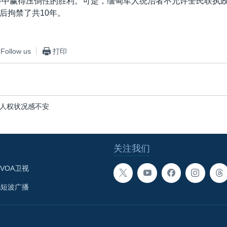
选举中赢得压倒性的胜利。可是，缅甸军人统治者不允许全民联执
后拘禁了共10年。
Follow us
打印
人权状况感不安
关注我们
VOA卫视
A短波广播