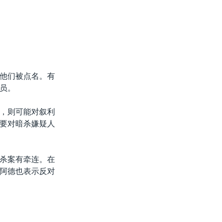
他们被点名。有
员。
，则可能对叙利
要对暗杀嫌疑人
杀案有牵连。在
阿德也表示反对