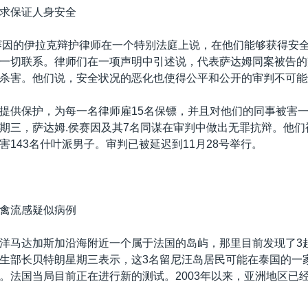
求保证人身安全
赛因的伊拉克辩护律师在一个特别法庭上说，在他们能够获得安
一切联系。律师们在一项声明中引述说，代表萨达姆同案被告的
杀害。他们说，安全状况的恶化也使得公平和公开的审判不可能
提供保护，为每一名律师雇15名保镖，并且对他们的同事被害
期三，萨达姆.侯赛因及其7名同谋在审判中做出无罪抗辩。他们被
害143名什叶派男子。审判已被延迟到11月28号举行。
禽流感疑似病例
洋马达加斯加沿海附近一个属于法国的岛屿，那里目前发现了3
生部长贝特朗星期三表示，这3名留尼汪岛居民可能在泰国的一
。法国当局目前正在进行新的测试。2003年以来，亚洲地区已经