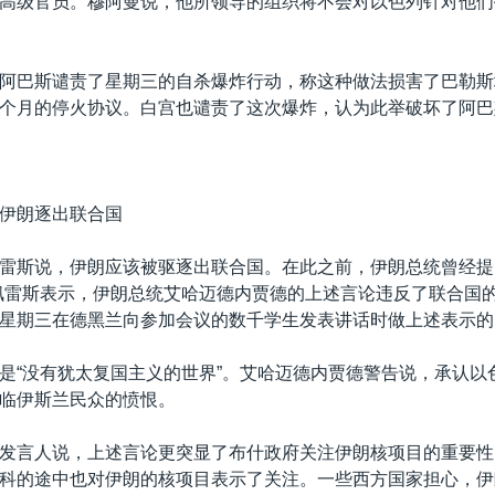
高级官员。穆阿曼说，他所领导的组织将不会对以色列针对他们
阿巴斯谴责了星期三的自杀爆炸行动，称这种做法损害了巴勒斯
个月的停火协议。白宫也谴责了这次爆炸，认为此举破坏了阿巴
伊朗逐出联合国
雷斯说，伊朗应该被驱逐出联合国。在此之前，伊朗总统曾经提
佩雷斯表示，伊朗总统艾哈迈德内贾德的上述言论违反了联合国
星期三在德黑兰向参加会议的数千学生发表讲话时做上述表示的
是“没有犹太复国主义的世界”。艾哈迈德内贾德警告说，承认以
临伊斯兰民众的愤恨。
发言人说，上述言论更突显了布什政府关注伊朗核项目的重要性
科的途中也对伊朗的核项目表示了关注。一些西方国家担心，伊