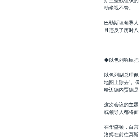
斯兰圣战组织的
动坐视不管。
巴勒斯坦领导人
且违反了历时八
◆以色列称应把
以色列副总理佩
地图上除去”。
哈迈德内贾德是
这次会议的主题
或领导人都将面
在华盛顿，白宫
洛姆在前往莫斯