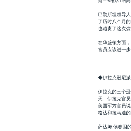
斯兰圣战组织高
转
VOA今日焦点
非洲
军事
国会报道
到
巴勒斯坦领导人
检
中文广播
美洲
劳工
美中关系
了历时八个月的
索
也谴责了这次袭
全球议题
环境
美国建国250周年
埃博拉疫情
在华盛顿方面，
官员应该进一步
美国之音专访
重要讲话与声明
台海两岸关系
◆伊拉克逊尼派
南中国海争端
伊拉克的三个逊
关注西藏
天，伊拉克官员
关注新疆
美国军方官员说
格达和拉马迪的
GEN Z 看美国
萨达姆.侯赛因