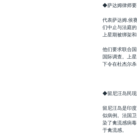
◆萨达姆律师要
代表萨达姆.侯
们中止与法庭的
上星期被绑架和
他们要求联合国
国际调查。上星
下令在杜杰尔杀
◆留尼汪岛民现
留尼汪岛是印度
似病例。法国卫
染了禽流感病毒
于禽流感。