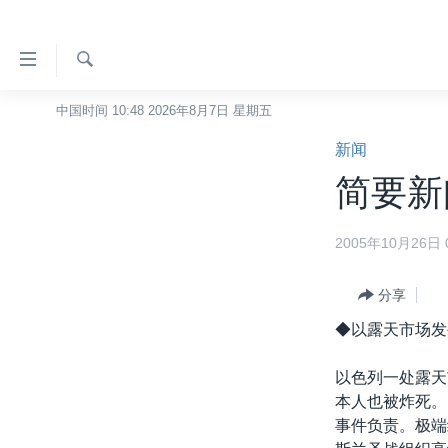
无
障
碍
检
中国时间 10:48 2026年8月7日 星期五
主页
索
链
新闻
美国
接
简要新闻
中国
跳
转
台湾
2005年10月26日 0
到
港澳
内
容
分享
国际
跳
◆以露天市场发
分类新闻
最新国际新闻
转
到
美中关系
印太
经济·金融·贸易
以色列一处露天
导
本人也被炸死。
热点专题
中东
人权·法律·宗教
航
事件负责。极端
跳
VOA视频
欧洲
科教·文娱·体健
白宫要闻