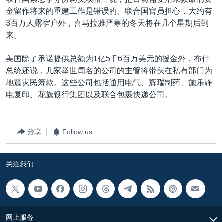
VOA视频
欧洲
科教·文娱·体健
白宫要闻
转
金留作将来的重建工作是错误的。联合国官员担心，大约有
到
VOA今日焦点
非洲
军事
国会报道
3百万人露宿户外，喜马拉雅严寒的冬天将在几个星期后到
检
来。
中文广播
美洲
劳工
美中关系
索
全球议题
环境
美国建国250周年
美国除了承诺提供总额为1亿5千6百万美元的援金外，布什
关注我们
总统还说，几家举世闻名的公司的主管将带头在私有部门为
埃博拉疫情
地震灾民筹款。这些公司包括通用电气、辉瑞制药、施乐静
美国之音专访
电复印、花旗银行集团以及联合包裹快递公司。
重要讲话与声明
台海两岸关系
分享
Follow us
其他语言网站
南中国海争端
关注我们
关注西藏
关注新疆
GEN Z 看美国
网上服务