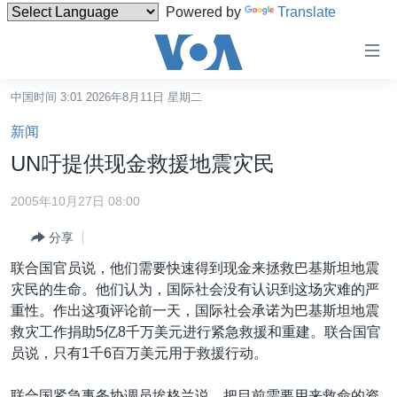
Powered by
Translate
无
障
碍
中国时间 3:01 2026年8月11日 星期二
主页
链
新闻
接
美国
UN吁提供现金救援地震灾民
跳
中国
转
2005年10月27日 08:00
台湾
到
分享
内
港澳
容
联合国官员说，他们需要快速得到现金来拯救巴基斯坦地震
国际
跳
灾民的生命。他们认为，国际社会没有认识到这场灾难的严
转
分类新闻
最新国际新闻
重性。作出这项评论前一天，国际社会承诺为巴基斯坦地震
到
救灾工作捐助5亿8千万美元进行紧急救援和重建。联合国官
美中关系
印太
经济·金融·贸易
导
员说，只有1千6百万美元用于救援行动。
航
热点专题
中东
人权·法律·宗教
跳
联合国紧急事务协调员埃格兰说，把目前需要用来救命的资