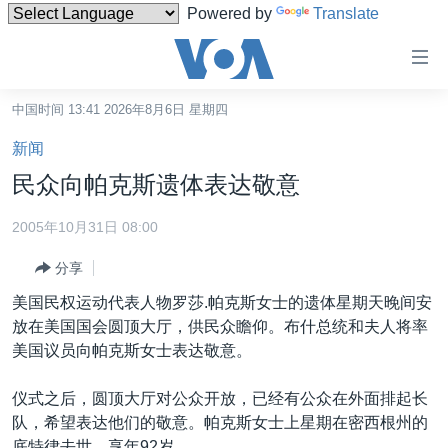
Powered by
Translate
无
障
碍
中国时间 13:41 2026年8月6日 星期四
主页
链
新闻
接
美国
民众向帕克斯遗体表达敬意
跳
中国
转
2005年10月31日 08:00
台湾
到
分享
内
港澳
容
美国民权运动代表人物罗莎.帕克斯女士的遗体星期天晚间安
国际
跳
放在美国国会圆顶大厅，供民众瞻仰。布什总统和夫人将率
转
分类新闻
最新国际新闻
美国议员向帕克斯女士表达敬意。
到
美中关系
印太
经济·金融·贸易
导
仪式之后，圆顶大厅对公众开放，已经有公众在外面排起长
航
热点专题
中东
人权·法律·宗教
队，希望表达他们的敬意。帕克斯女士上星期在密西根州的
跳
底特律去世，享年92岁。