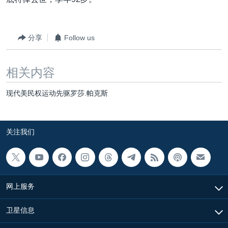
VOA视频
欧洲
科教·文娱·体健
白宫要闻
转
到
VOA今日焦点
非洲
军事
国会报道
检
分享
Follow us
中文广播
美洲
劳工
美中关系
索
全球议题
环境
美国建国250周年
关注我们
相关内容
埃博拉疫情
现代美民权运动先驱罗莎.帕克斯
美国之音专访
重要讲话与声明
关注我们
台海两岸关系
其他语言网站
南中国海争端
关注西藏
网上服务
关注新疆
GEN Z 看美国
卫星信息