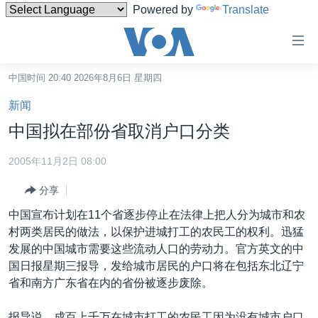
Powered by
Translate
无
障
碍
中国时间 20:40 2026年8月6日 星期四
主页
链
新闻
接
美国
中国拟在部份省取消户口分类
跳
中国
转
2005年11月2日 08:00
台湾
到
分享
内
港澳
容
中国宣布计划在11个省逐步停止在法律上把人分为城市和农
国际
跳
村两类居民的做法，以保护进城打工的农民工的权利。迅猛
转
分类新闻
最新国际新闻
发展的中国城市需要这些流动人口的劳动力。官方英文的中
到
国日报星期三报导，发给城市居民的户口将在包括东北辽宁
美中关系
印太
经济·金融·贸易
导
省和南方广东省在内的省份被逐步废除。
航
热点专题
中东
人权·法律·宗教
跳
报导说，成百上千万在城市打工的农民工因为没有城市户口