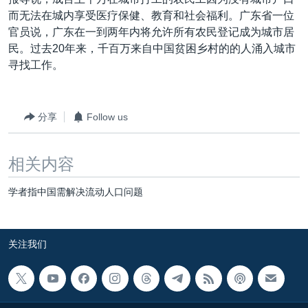
VOA视频
欧洲
科教·文娱·体健
白宫要闻
转
而无法在城内享受医疗保健、教育和社会福利。广东省一位
到
VOA今日焦点
非洲
军事
国会报道
官员说，广东在一到两年内将允许所有农民登记成为城市居
检
民。过去20年来，千百万来自中国贫困乡村的的人涌入城市
中文广播
美洲
劳工
美中关系
索
寻找工作。
全球议题
环境
美国建国250周年
关注我们
埃博拉疫情
分享
Follow us
美国之音专访
重要讲话与声明
相关内容
台海两岸关系
其他语言网站
学者指中国需解决流动人口问题
南中国海争端
关注西藏
关注我们
关注新疆
GEN Z 看美国