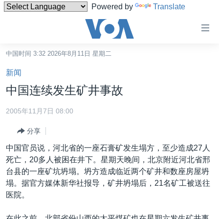
Powered by
Translate
无
障
碍
中国时间 3:32 2026年8月11日 星期二
主页
链
新闻
接
美国
中国连续发生矿井事故
跳
中国
转
2005年11月7日 08:00
台湾
到
分享
内
港澳
容
中国官员说，河北省的一座石膏矿发生塌方，至少造成27人
国际
跳
死亡，20多人被困在井下。星期天晚间，北京附近河北省邢
转
分类新闻
最新国际新闻
台县的一座矿坑坍塌。坍方造成临近两个矿井和数座房屋坍
到
塌。据官方媒体新华社报导，矿井坍塌后，21名矿工被送往
美中关系
印太
经济·金融·贸易
导
医院。
航
热点专题
中东
人权·法律·宗教
跳
在此之前，北部省份山西的太平煤矿也在星期六发生矿井事