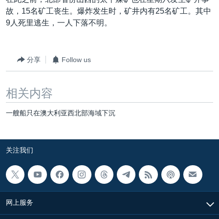
VOA视频
欧洲
科教·文娱·体健
白宫要闻
转
故，15名矿工丧生。爆炸发生时，矿井内有25名矿工。其中
到
VOA今日焦点
非洲
军事
国会报道
9人死里逃生，一人下落不明。
检
中文广播
美洲
劳工
美中关系
索
全球议题
环境
美国建国250周年
分享
Follow us
关注我们
埃博拉疫情
相关内容
美国之音专访
重要讲话与声明
一艘船只在澳大利亚西北部海域下沉
台海两岸关系
其他语言网站
南中国海争端
关注我们
关注西藏
关注新疆
GEN Z 看美国
网上服务