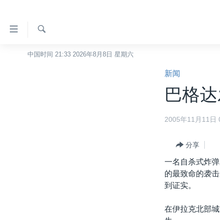
无
障
碍
检
中国时间 21:33 2026年8月8日 星期六
主页
索
链
新闻
美国
接
巴格达
中国
跳
转
台湾
2005年11月11日 0
到
港澳
内
容
分享
国际
跳
一名自杀式炸弹
分类新闻
最新国际新闻
转
的最致命的袭击
到
美中关系
印太
经济·金融·贸易
到证实。
导
热点专题
中东
人权·法律·宗教
航
在伊拉克北部城
跳
VOA视频
欧洲
科教·文娱·体健
白宫要闻