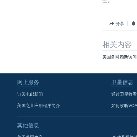
生。
转
VOA今日焦点
非洲
军事
国会报道
到
检
中文广播
美洲
劳工
美中关系
分享
索
全球议题
环境
美国建国250周年
埃博拉疫情
相关内容
美国之音专访
美国务卿赖斯访问
重要讲话与声明
台海两岸关系
网上服务
卫星信息
南中国海争端
订阅电邮新闻
通过卫星收看
关注西藏
美国之音应用程序简介
如何收听VO
关注新疆
GEN Z 看美国
其他信息