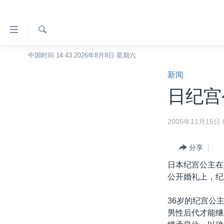
无
障
碍
检
中国时间 14:43 2026年8月8日 星期六
主页
索
链
新闻
美国
接
日纪宫
中国
跳
转
台湾
2005年11月15日 0
到
港澳
内
容
分享
国际
跳
日本纪宫公主在
分类新闻
最新国际新闻
转
公开婚礼上，纪
到
美中关系
印太
经济·金融·贸易
导
36岁的纪宫公
热点专题
中东
人权·法律·宗教
航
男性后代才能继
跳
VOA视频
欧洲
科教·文娱·体健
白宫要闻