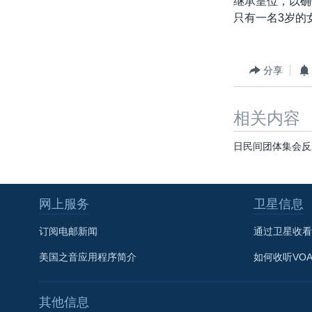
继承皇位，以确
转
只有一名3岁的
VOA今日焦点
非洲
军事
国会报道
到
检
中文广播
美洲
劳工
美中关系
索
全球议题
环境
美国建国250周年
分享
埃博拉疫情
相关内容
美国之音专访
重要讲话与声明
日民间团体集会反
台海两岸关系
南中国海争端
网上服务
卫星信息
关注西藏
订阅电邮新闻
通过卫星收看
关注新疆
美国之音应用程序简介
如何收听VO
GEN Z 看美国
其他信息