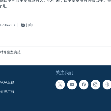
保日本的君主制后继有人。40年来，日本皇室没有男孩出生。
女儿。
Follow us
打印
对修皇室典范
关注我们
VOA卫视
A短波广播