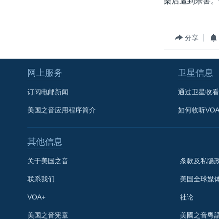
架后遭到杀害。
转
VOA今日焦点
非洲
军事
国会报道
到
检
中文广播
美洲
劳工
美中关系
分享
索
全球议题
环境
美国建国250周年
埃博拉疫情
网上服务
卫星信息
美国之音专访
订阅电邮新闻
通过卫星收看
重要讲话与声明
美国之音应用程序简介
如何收听VO
台海两岸关系
南中国海争端
其他信息
关注西藏
关于美国之音
条款及私隐
关注新疆
联系我们
美国全球媒
GEN Z 看美国
VOA+
社论
关注我们
美国之音宪章
美國之音粵