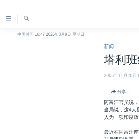
无
障
碍
检
中国时间 16:47 2026年8月9日 星期日
主页
索
链
新闻
美国
接
塔利班
中国
跳
转
台湾
2005年11月20日 0
到
港澳
内
容
分享
国际
跳
阿富汗官员说，
分类新闻
最新国际新闻
转
当局说，这4人
到
美中关系
印太
经济·金融·贸易
人为一项印度政
导
热点专题
中东
人权·法律·宗教
航
最近在阿富汗南
跳
VOA视频
欧洲
科教·文娱·体健
白宫要闻