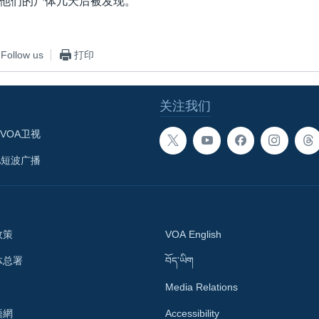
他们的尸体几天后被发现。
Follow us
打印
关注我们
VOA卫视
A短波广播
政策
VOA English
体总署
བོད་ཡིག
Media Relations
語網
Accessibility