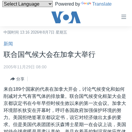
Powered by
Translate
无
障
碍
中国时间 13:16 2026年8月7日 星期五
主页
链
新闻
接
美国
联合国气候大会在加拿大举行
跳
中国
转
2005年11月29日 08:00
台湾
到
分享
内
港澳
容
来自189个国家的代表在加拿大开会，讨论气候变化和如何
国际
跳
削减对大气有害气体的排放量。联合国气候变化框架大会是
转
分类新闻
最新国际新闻
京都议定书在今年早些时候生效以来的第一次会议。加拿大
到
环境部长狄安在开幕时，呼吁各国政府加强保护环境的努
美中关系
印太
经济·金融·贸易
导
力。美国拒绝签署京都议定书，说它对经济做出太多的要
航
热点专题
中东
人权·法律·宗教
求。但是美国代表团团长沃森博士星期一在会议上说，美国
跳
对待全球变暖是严肃认真的，并且在着手控制温室效应气体