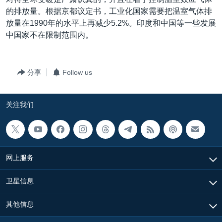
VOA视频
欧洲
科教·文娱·体健
白宫要闻
转
的排放量。根据京都议定书，工业化国家需要把温室气体排
到
VOA今日焦点
非洲
军事
国会报道
放量在1990年的水平上再减少5.2%。印度和中国等一些发展
检
中国家不在限制范围内。
中文广播
美洲
劳工
美中关系
索
全球议题
环境
美国建国250周年
关注我们
分享
Follow us
埃博拉疫情
美国之音专访
关注我们
重要讲话与声明
台海两岸关系
其他语言网站
南中国海争端
网上服务
关注西藏
卫星信息
关注新疆
GEN Z 看美国
其他信息