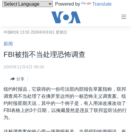
Powered by
Translate
无
障
碍
中国时间 13:55 2026年8月9日 星期日
主页
链
新闻
接
美国
FBI被指不当处理恐怖调查
跳
中国
转
2005年12月4日 08:00
台湾
到
分享
内
港澳
容
纽约时报说，它获得的一份司法部内部报告草案指称，联邦
国际
跳
调查局不当处理了在佛罗里达州的一桩恐怖主义调查案。纽
转
分类新闻
最新国际新闻
约时报星期天说，其中的一个例子是，有人用涂改液改动了
到
FBI表格上的3个日期，以掩藏显然是违反了联邦监听法的行
美中关系
印太
经济·金融·贸易
导
为。
航
热点专题
中东
人权·法律·宗教
跳
这桩调查案的核心跟一项举报有关。当局得到的举报说，有