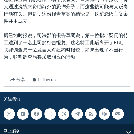
VOA视频
欧洲
科教·文娱·体健
白宫要闻
转
人通过洗钱来资助海外的恐怖分子，而这些钱可能与某贩毒
到
VOA今日焦点
非洲
军事
国会报道
行动有关。但是，这份报告草案的结论是，这桩恐怖主义案
检
件并不成立。
中文广播
美洲
劳工
美中关系
索
全球议题
环境
美国建国250周年
据纽约时报说，司法部的报告草案说，第一位指出疑问的特
关注我们
工遭到了一名上司的打击报复。这名特工此后离开了FBI。
埃博拉疫情
联邦调查局一位发言人对纽约时报说，如果出现了不当行
美国之音专访
为，联邦调查局将采取相应的行动。
重要讲话与声明
台海两岸关系
分享
Follow us
其他语言网站
南中国海争端
关注我们
关注西藏
关注新疆
GEN Z 看美国
网上服务