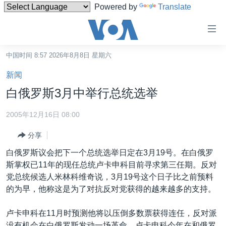
Powered by
Translate
无
障
碍
中国时间 8:57 2026年8月8日 星期六
主页
链
新闻
接
美国
白俄罗斯3月中举行总统选举
跳
中国
转
2005年12月16日 08:00
台湾
到
分享
内
港澳
容
白俄罗斯议会把下一个总统选举日定在3月19号。在白俄罗
国际
跳
斯掌权已11年的现任总统卢卡申科目前寻求第三任期。反对
转
分类新闻
最新国际新闻
党总统候选人米林科维奇说，3月19号这个日子比之前预料
到
的为早，他称这是为了对抗反对党获得的越来越多的支持。
美中关系
印太
经济·金融·贸易
导
航
热点专题
中东
人权·法律·宗教
卢卡申科在11月时预测他将以压倒多数票获得连任，反对派
跳
没有机会在白俄罗斯发动一场革命。卢卡申科今年在和俄罗