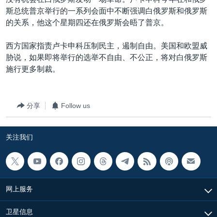
VOA视频
欧洲
科教·文娱·体健
白宫要闻
转
斯总统普京举行的一系列会面中不断强调白俄罗斯和俄罗斯
到
VOA今日焦点
非洲
军事
国会报道
的关系，他这个星期四还在俄罗斯会晤了普京。
检
中文广播
美洲
劳工
美中关系
索
西方国家指责卢卡申科压制民主，遏制自由。美国和欧盟威
全球议题
环境
美国建国250周年
胁说，如果即将举行的选举不自由、不公正，将对白俄罗斯
关注我们
施行更多制裁。
埃博拉疫情
美国之音专访
分享
Follow us
重要讲话与声明
台海两岸关系
其他语言网站
关注我们
南中国海争端
关注西藏
关注新疆
网上服务
GEN Z 看美国
卫星信息