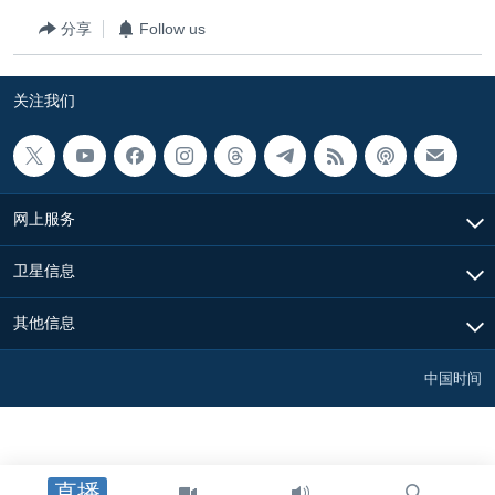
VOA视频
欧洲
科教·文娱·体健
白宫要闻
转
分享
Follow us
到
VOA今日焦点
非洲
军事
国会报道
检
中文广播
美洲
劳工
美中关系
索
关注我们
全球议题
环境
美国建国250周年
关注我们
埃博拉疫情
美国之音专访
网上服务
重要讲话与声明
卫星信息
台海两岸关系
其他语言网站
其他信息
南中国海争端
关注西藏
中国时间
关注新疆
GEN Z 看美国
直播