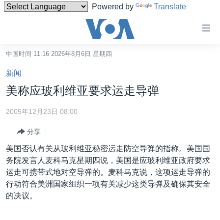
Powered by
Translate
无
障
碍
中国时间 11:16 2026年8月6日 星期四
主页
链
新闻
接
美国
美称应玻利维亚要求运走导弹
跳
中国
转
2005年12月23日 08:00
台湾
到
分享
内
港澳
容
美国否认有关从玻利维亚秘密运走防空导弹的指称。美国国
国际
跳
务院发言人麦科马克星期四说，美国是应玻利维亚政府要求
转
分类新闻
最新国际新闻
运走可携带式地对空导弹的。麦科马克说，这项运走导弹的
到
行动符合美洲国家组织一项有关减少这类导弹及确保其安全
美中关系
印太
经济·金融·贸易
导
的决议。
航
热点专题
中东
人权·法律·宗教
跳