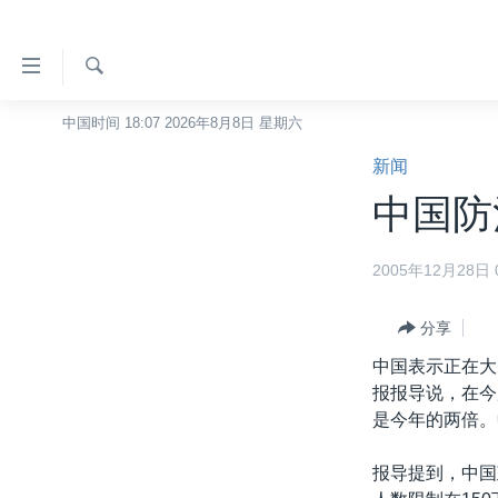
无
障
碍
检
中国时间 18:07 2026年8月8日 星期六
主页
索
链
新闻
美国
接
中国防
中国
跳
转
台湾
2005年12月28日 0
到
港澳
内
容
分享
国际
跳
中国表示正在大
分类新闻
最新国际新闻
转
报报导说，在今
到
美中关系
印太
经济·金融·贸易
是今年的两倍。
导
热点专题
中东
人权·法律·宗教
航
报导提到，中国
跳
VOA视频
欧洲
科教·文娱·体健
白宫要闻