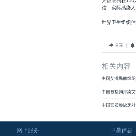
人数限制在15
转
信，实际感染人
VOA今日焦点
非洲
军事
国会报道
到
检
中文广播
美洲
劳工
美中关系
世界卫生组织估
索
全球议题
环境
美国建国250周年
埃博拉疫情
分享
美国之音专访
重要讲话与声明
相关内容
台海两岸关系
中国艾滋民间组织
南中国海争端
中国被指拘押染艾
关注西藏
中国官员称缺乏对
关注新疆
GEN Z 看美国
网上服务
卫星信息