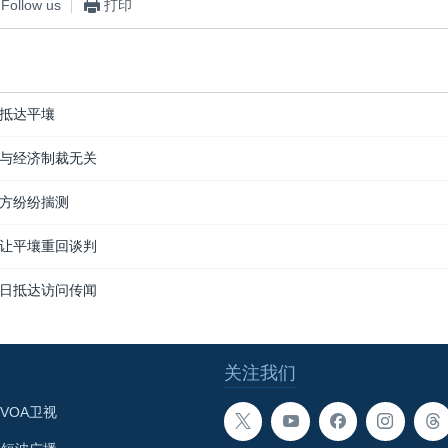
Follow us
打印
抵达平壤
与经济制裁无关
方纷纷揣测
让平壤重回谈判
日抵达访问传闻
关注我们
VOA卫视