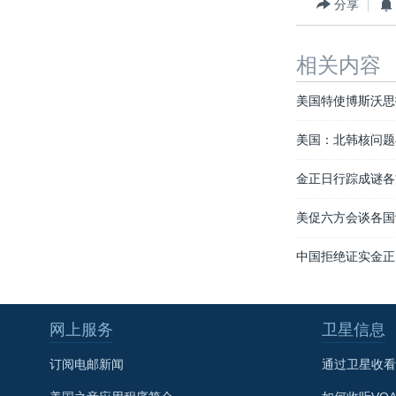
分享
转
VOA今日焦点
非洲
军事
国会报道
到
检
中文广播
美洲
劳工
美中关系
相关内容
索
全球议题
环境
美国建国250周年
美国特使博斯沃思
埃博拉疫情
美国：北韩核问题
美国之音专访
金正日行踪成谜各
重要讲话与声明
台海两岸关系
美促六方会谈各国
南中国海争端
中国拒绝证实金正
关注西藏
关注新疆
网上服务
卫星信息
GEN Z 看美国
订阅电邮新闻
通过卫星收看