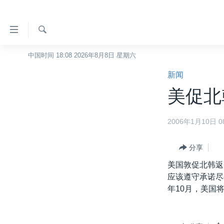
无
障
碍
检
中国时间 18:08 2026年8月8日 星期六
主页
索
链
新闻
美国
接
美促北
中国
跳
转
台湾
2006年1月10日 08
到
港澳
内
容
分享
国际
跳
美国敦促北韩返
分类新闻
最新国际新闻
转
应该遵守承诺尽
到
美中关系
印太
经济·金融·贸易
年10月，美国
导
热点专题
中东
人权·法律·宗教
航
跳
VOA视频
欧洲
科教·文娱·体健
白宫要闻