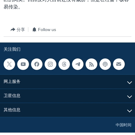
VOA视频
欧洲
科教·文娱·体健
白宫要闻
转
易传染。
到
VOA今日焦点
非洲
军事
国会报道
检
中文广播
美洲
劳工
美中关系
索
分享
Follow us
全球议题
环境
美国建国250周年
关注我们
埃博拉疫情
关注我们
美国之音专访
重要讲话与声明
台海两岸关系
其他语言网站
网上服务
南中国海争端
卫星信息
关注西藏
其他信息
关注新疆
GEN Z 看美国
中国时间