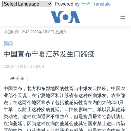
Powered by
Translate
无
障
碍
中国时间 12:43 2026年8月8日 星期六
主页
链
新闻
接
美国
中国宣布宁夏江苏发生口蹄疫
跳
中国
转
2006年1月17日 08:00
台湾
到
分享
内
港澳
容
中国宣布，北方和东部地区的牲畜当中爆发口蹄疫。中国农
国际
跳
业部今天说，在宁夏地区和江苏省有这种疾病爆发。农业部
转
分类新闻
最新国际新闻
说，在这两个地区宰杀了包括被感染牲畜在内的大约300只
到
牛羊，以防止这种疾病蔓延。口蹄疫影响牛、羊以及其他蹄
美中关系
印太
经济·金融·贸易
导
类动物。这种疾病通常不很致命，但是官员屠宰牲畜以防止
航
热点专题
中东
人权·法律·宗教
疾病蔓延，因为这种疾病的蔓延会使其它国家禁止进口传染
跳
区的肉类。口蹄疫对人目前还没有威胁，但是在牲畜中极容